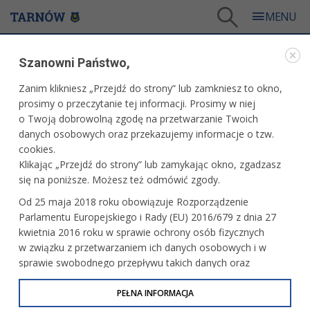
Tarnów
/
Dla mieszkańców
/
Galerie zdjęć
/
Miasto
/
Galeria - Miasto 2017
Szanowni Państwo,
MIASTO
Zanim klikniesz „Przejdź do strony” lub zamkniesz to okno,
prosimy o przeczytanie tej informacji. Prosimy w niej
GALERIA - MIASTO 2017
o Twoją dobrowolną zgodę na przetwarzanie Twoich
danych osobowych oraz przekazujemy informacje o tzw.
cookies.
Pożegnanie roku 2017 - pokaz sztucznych
Klikając „Przejdź do strony” lub zamykając okno, zgadzasz
ogni na Rynku
się na poniższe. Możesz też odmówić zgody.
Od 25 maja 2018 roku obowiązuje Rozporządzenie
Parlamentu Europejskiego i Rady (EU) 2016/679 z dnia 27
Koncert Dziewczęcego Chóru
kwietnia 2016 roku w sprawie ochrony osób fizycznych
Katedralnego "Puellae Orantes"
w związku z przetwarzaniem ich danych osobowych i w
sprawie swobodnego przepływu takich danych oraz
uchylenia dyrektywy 95/46/WE (określane jako RODO, GDPR
lub Ogólne Rozporządzenie o Ochronie Danych
PEŁNA INFORMACJA
Premiera spektaklu "Poskromienie
złośnicy"
Osobowych). Celem RODO jest ujednolicenie zasad