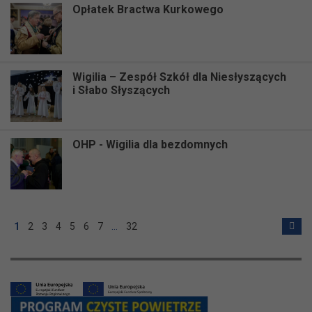
Opłatek Bractwa Kurkowego
Wigilia – Zespół Szkół dla Niesłyszących
i Słabo Słyszących
OHP - Wigilia dla bezdomnych
1
2
3
4
5
6
7
…
32