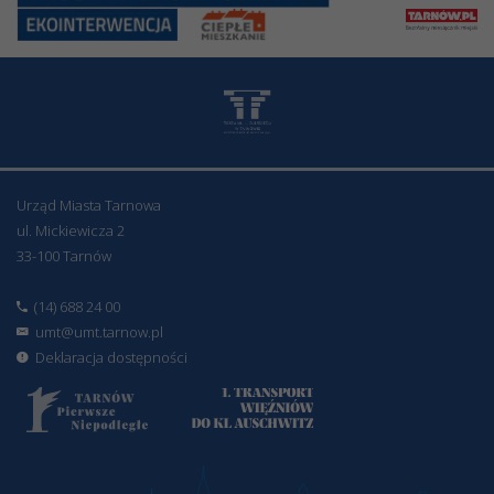
Urząd Miasta Tarnowa
ul. Mickiewicza 2
33-100 Tarnów
(14) 688 24 00
umt@umt.tarnow.pl
Deklaracja dostępności