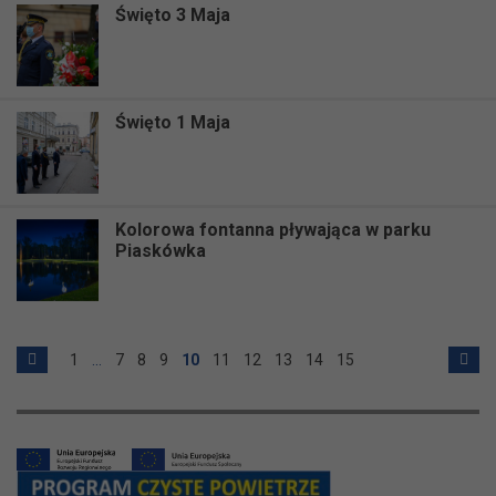
Święto 3 Maja
Święto 1 Maja
Kolorowa fontanna pływająca w parku
Piaskówka
1
…
7
8
9
10
11
12
13
14
15