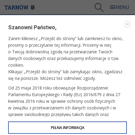
Tarnów
/
Dla mieszkańców
/
Galerie zdjęć
/
Miasto
/
Galeria - Miasto 2020
Szanowni Państwo,
MIASTO
Zanim klikniesz „Przejdź do strony” lub zamkniesz to okno,
prosimy o przeczytanie tej informacji. Prosimy w niej
GALERIA - MIASTO 2020
o Twoją dobrowolną zgodę na przetwarzanie Twoich
danych osobowych oraz przekazujemy informacje o tzw.
cookies.
Parasolki wróciły na Piekarską
Klikając „Przejdź do strony” lub zamykając okno, zgadzasz
się na poniższe. Możesz też odmówić zgody.
Od 25 maja 2018 roku obowiązuje Rozporządzenie
Parlamentu Europejskiego i Rady (EU) 2016/679 z dnia 27
Piątkowy wieczór na tarnowskim rynku
kwietnia 2016 roku w sprawie ochrony osób fizycznych
w związku z przetwarzaniem ich danych osobowych i w
sprawie swobodnego przepływu takich danych oraz
uchylenia dyrektywy 95/46/WE (określane jako RODO, GDPR
lub Ogólne Rozporządzenie o Ochronie Danych
PEŁNA INFORMACJA
Tarnowianie korzystają już z restauracji,
obiektów sportowych i usług fryzjerskich
Osobowych). Celem RODO jest ujednolicenie zasad