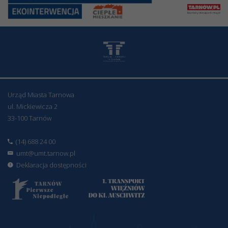
Urząd Miasta Tarnowa
ul. Mickiewicza 2
33-100 Tarnów
(14) 688 24 00
umt@umt.tarnow.pl
Deklaracja dostępności