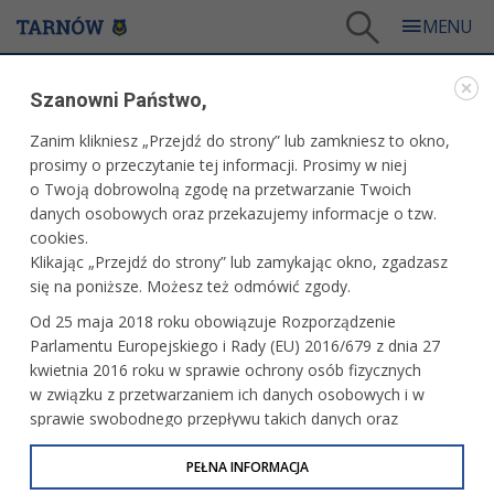
Tarnów
/
Dla mieszkańców
/
Galerie zdjęć
/
Sport
/
Galeria - Sport 2013
Szanowni Państwo,
SPORT
Zanim klikniesz „Przejdź do strony” lub zamkniesz to okno,
prosimy o przeczytanie tej informacji. Prosimy w niej
GALERIA - SPORT 2013
o Twoją dobrowolną zgodę na przetwarzanie Twoich
danych osobowych oraz przekazujemy informacje o tzw.
cookies.
Otwarte mistrzostwa amatorów
Klikając „Przejdź do strony” lub zamykając okno, zgadzasz
w badmintonie
się na poniższe. Możesz też odmówić zgody.
Od 25 maja 2018 roku obowiązuje Rozporządzenie
Parlamentu Europejskiego i Rady (EU) 2016/679 z dnia 27
VII Międzynarodowy turniej Halowy im.
kwietnia 2016 roku w sprawie ochrony osób fizycznych
Antoniego Barwińskiego
w związku z przetwarzaniem ich danych osobowych i w
sprawie swobodnego przepływu takich danych oraz
uchylenia dyrektywy 95/46/WE (określane jako RODO, GDPR
lub Ogólne Rozporządzenie o Ochronie Danych
PEŁNA INFORMACJA
Finał tarnowskiego Plebiscytu
Sportowego
Osobowych). Celem RODO jest ujednolicenie zasad