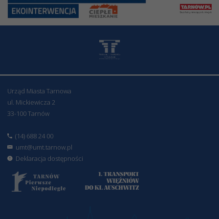
Urząd Miasta Tarnowa
ul. Mickiewicza 2
33-100 Tarnów
(14) 688 24 00
umt@umt.tarnow.pl
Deklaracja dostępności