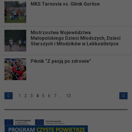
MKS Tarnovia vs. Glinik Gorlice
Mistrzostwa Województwa
Małopolskiego Dzieci Młodszych, Dzieci
Starszych i Młodzików w Lekkoatletyce
Piknik "Z pasją po zdrowie"
1
2
3
4
5
6
7
…
13