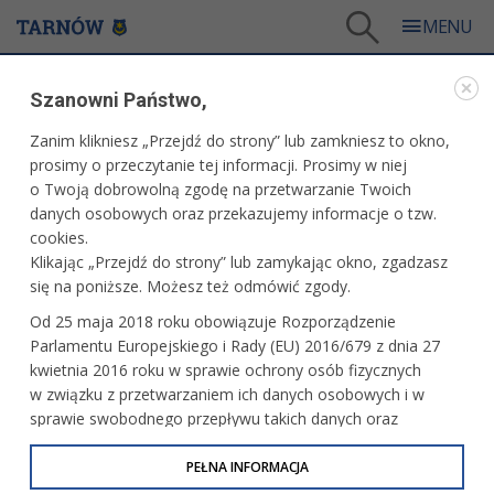
Tarnów
/
Dla mieszkańców
/
Galerie zdjęć
/
Sport
/
Galeria - Sport 2018
Szanowni Państwo,
SPORT
Zanim klikniesz „Przejdź do strony” lub zamkniesz to okno,
prosimy o przeczytanie tej informacji. Prosimy w niej
GALERIA - SPORT 2018
o Twoją dobrowolną zgodę na przetwarzanie Twoich
danych osobowych oraz przekazujemy informacje o tzw.
cookies.
II Memoriał Krystiana Rempały
Klikając „Przejdź do strony” lub zamykając okno, zgadzasz
się na poniższe. Możesz też odmówić zgody.
Od 25 maja 2018 roku obowiązuje Rozporządzenie
Parlamentu Europejskiego i Rady (EU) 2016/679 z dnia 27
Unia Tarnów vs. Sandecja II Nowy Sącz
kwietnia 2016 roku w sprawie ochrony osób fizycznych
w związku z przetwarzaniem ich danych osobowych i w
sprawie swobodnego przepływu takich danych oraz
uchylenia dyrektywy 95/46/WE (określane jako RODO, GDPR
lub Ogólne Rozporządzenie o Ochronie Danych
PEŁNA INFORMACJA
Tarnowski Jesienny Rajd Rowerowy
Sokołów
Osobowych). Celem RODO jest ujednolicenie zasad