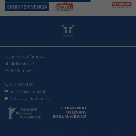
Urząd Miasta Tarnowa
ul. Mickiewicza 2
33-100 Tarnów
(14) 688 24 00
umt@umt.tarnow.pl
Deklaracja dostępności