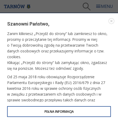
Tarnów
/
Dla mieszkańców
/
Galerie zdjęć
/
Sport
/
Galeria - Sport 2020
/
Szanowni Państwo,
Grupa Azoty SPR Tarnów - MMTS Kwidzyn
Zanim klikniesz „Przejdź do strony” lub zamkniesz to okno,
WARTO ZOBACZYĆ
prosimy o przeczytanie tej informacji. Prosimy w niej
o Twoją dobrowolną zgodę na przetwarzanie Twoich
GRUPA AZOTY SPR TARNÓW - MMTS KWIDZYN
danych osobowych oraz przekazujemy informacje o tzw.
cookies.
11.11.2020, 15:37
11 listopada 2020 r. fot. Artur Gawle
Klikając „Przejdź do strony” lub zamykając okno, zgadzasz
się na poniższe. Możesz też odmówić zgody.
PRZECZYTAJ O MECZU
Od 25 maja 2018 roku obowiązuje Rozporządzenie
Parlamentu Europejskiego i Rady (EU) 2016/679 z dnia 27
kwietnia 2016 roku w sprawie ochrony osób fizycznych
w związku z przetwarzaniem ich danych osobowych i w
sprawie swobodnego przepływu takich danych oraz
uchylenia dyrektywy 95/46/WE (określane jako RODO, GDPR
lub Ogólne Rozporządzenie o Ochronie Danych
PEŁNA INFORMACJA
Osobowych). Celem RODO jest ujednolicenie zasad