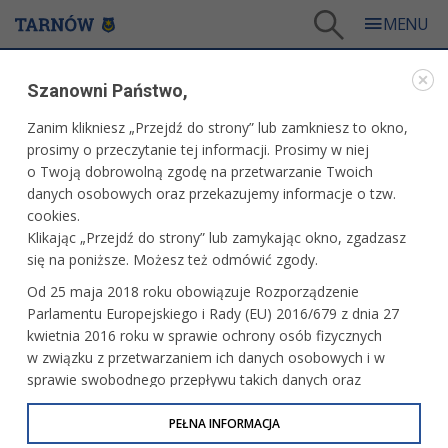
Tarnów
/
Dla mieszkańców
/
Galerie zdjęć
/
Sport
/
Galeria - Sport 2020
/
Szanowni Państwo,
II liga małopolska siatkówki mężczyzn: MUKS Sokół Gumniska Tarnów - Gród Czop
Podegrodzie
Zanim klikniesz „Przejdź do strony” lub zamkniesz to okno,
WARTO ZOBACZYĆ
prosimy o przeczytanie tej informacji. Prosimy w niej
o Twoją dobrowolną zgodę na przetwarzanie Twoich
danych osobowych oraz przekazujemy informacje o tzw.
II LIGA MAŁOPOLSKA SIATKÓWKI MĘŻCZYZN:
cookies.
MUKS SOKÓŁ GUMNISKA TARNÓW - GRÓD CZOP
Klikając „Przejdź do strony” lub zamykając okno, zgadzasz
PODEGRODZIE
się na poniższe. Możesz też odmówić zgody.
08.11.2020, 09:46
7 listopada 2020 r. fot. Artur Gawle
Od 25 maja 2018 roku obowiązuje Rozporządzenie
Parlamentu Europejskiego i Rady (EU) 2016/679 z dnia 27
PRZECZYTAJ O MECZU
kwietnia 2016 roku w sprawie ochrony osób fizycznych
w związku z przetwarzaniem ich danych osobowych i w
sprawie swobodnego przepływu takich danych oraz
uchylenia dyrektywy 95/46/WE (określane jako RODO, GDPR
lub Ogólne Rozporządzenie o Ochronie Danych
PEŁNA INFORMACJA
Osobowych). Celem RODO jest ujednolicenie zasad