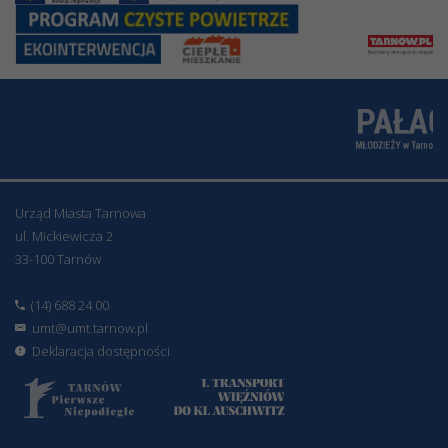
Urząd Miasta Tarnowa
ul. Mickiewicza 2
33-100 Tarnów
(14) 688 24 00
umt@umt.tarnow.pl
Deklaracja dostępności