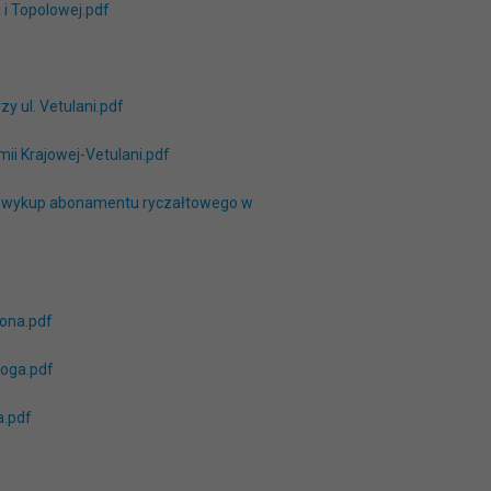
 i Topolowej.pdf
y ul. Vetulani.pdf
mii Krajowej-Vetulani.pdf
 na wykup abonamentu ryczałtowego w
sona.pdf
roga.pdf
a.pdf