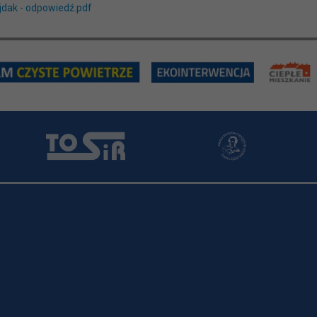
ajdak - odpowiedź.pdf