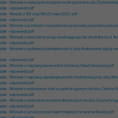
jdak - Wniosek o wykonanie przejścia na skrzyżowaniu ulic Zbylitowskiej
ajdak - odpowiedź.pdf
jdak - Wnioski z XIX sesji RM 22 maja 2025 r.pdf
ajdak - odpowiedź.pdf
ajdak - Wniosek z protestem mieszkańców przeciwko powstaniu pubu prz
ajdak - odpowiedź.pdf
jdak - Wniosek o utworzenie progu zwalniającego lub chodnika na ul. Ar
ajdak - odpowiedź.pdf
ajdak - Wniosek o wydanie przedsiębiorcom z ulicy Krakowskiej zgody
ajdak - odpowiedź.pdf
ajdak - Wniosek o naprawę ławek wokół fontanny Układ Słoneczny.pdf
ajdak - odpowiedź.pdf
jdak - Wniosek o naprawę zapadniętej kostki chodnikowej przy ulicy Wil
ajdak - odpowiedź.pdf
ajdak - Wniosek o wykoszenie traw w pasie drogowym na ulicy Czarna D
ajdak - odpowiedź.pdf
jdak - Wniosek o wykonanie przejścia dla pieszych na ulicy Czarna Drog
ajdak - odpowiedź.pdf
jdak - Wniosek o umieszczenie toalet miejskich na terenie Mościc.pdf
ajdak - odpowiedź.pdf