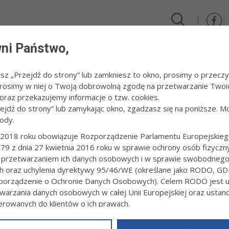
ni Państwo,
DLA FIRM I INWESTORÓW
TURYSTYKA I SPORT
KULTUR
esz „Przejdź do strony” lub zamkniesz to okno, prosimy o przeczy
 Prosimy w niej o Twoją dobrowolną zgodę na przetwarzanie Twoi
9
/
Adam Sajdak
raz przekazujemy informacje o tzw. cookies.
zejdź do strony” lub zamykając okno, zgadzasz się na poniższe. M
ody.
SAJDAK
2018 roku obowiązuje Rozporządzenie Parlamentu Europejskieg
79 z dnia 27 kwietnia 2016 roku w sprawie ochrony osób fizyczn
 przetwarzaniem ich danych osobowych i w sprawie swobodneg
ch oraz uchylenia dyrektywy 95/46/WE (określane jako RODO, GD
orządzenie o Ochronie Danych Osobowych). Celem RODO jest uj
warzania danych osobowych w całej Unii Europejskiej oraz usta
ierowanych do klientów o ich prawach.
z powyższym, w zakładce
RODO
na stronie
https://www.tarnow.p