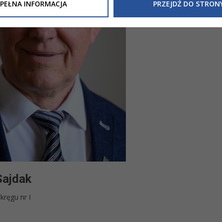
Inne/Polityka-Prywatnosci-RODO
, znajdziecie Państwo informacj
PEŁNA INFORMACJA
PRZEJDŹ DO STRON
nia Państwa danych osobowych przez
Urząd Miasta Tarnowa
z 
ewicza 2 33-100 Tarnów oraz zasady, na jakich będzie się to obec
nformacja nie wymaga od Państwa żadnych dodatkowych działań.
ajdak
kręgu nr I