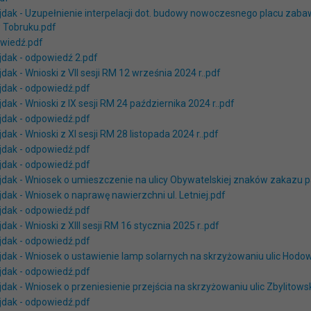
jdak - Uzupełnienie interpelacji dot. budowy nowoczesnego placu zabaw 
 Tobruku.pdf
wiedź.pdf
jdak - odpowiedź 2.pdf
jdak - Wnioski z VII sesji RM 12 września 2024 r..pdf
ajdak - odpowiedź.pdf
jdak - Wnioski z IX sesji RM 24 października 2024 r..pdf
ajdak - odpowiedź.pdf
jdak - Wnioski z XI sesji RM 28 listopada 2024 r..pdf
ajdak - odpowiedź.pdf
ajdak - odpowiedź.pdf
ajdak - Wniosek o umieszczenie na ulicy Obywatelskiej znaków zakazu 
jdak - Wniosek o naprawę nawierzchni ul. Letniej.pdf
ajdak - odpowiedź.pdf
jdak - Wnioski z XIII sesji RM 16 stycznia 2025 r..pdf
ajdak - odpowiedź.pdf
ajdak - Wniosek o ustawienie lamp solarnych na skrzyżowaniu ulic Hodo
ajdak - odpowiedź.pdf
jdak - Wniosek o przeniesienie przejścia na skrzyżowaniu ulic Zbylitowsk
ajdak - odpowiedź.pdf