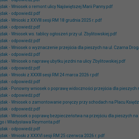
jdak - Wniosek o remont ulicy Najświętszej Marii Panny.pdf
ajdak - odpowiedź.pdf
jdak - Wnioski z XXVIII sesji RM 18 grudnia 2025 r..pdf
ajdak - odpowiedź.pdf
jdak - Wniosek ws. tablicy ogłoszeń przy ul. Zbylitowskiej.pdf
ajdak - odpowiedź.pdf
jdak - Wniosek o wyznaczenie przejścia dla pieszych na ul. Czarna Drog
ajdak - odpowiedź.pdf
jdak - Wniosek o naprawę ubytku jezdni na ulicy Zbylitowskiej.pdf
ajdak - odpowiedź.pdf
jdak - Wnioski z XXXIII sesji RM 24 marca 2026 r.pdf
ajdak - odpowiedź.pdf
ajdak - Ponowny wniosek o poprawę widoczności przejścia dla pieszych 
ajdak - odpowiedź.pdf
ajdak - Wniosek o zamontowanie poręczy przy schodach na Placu Księdz
ajdak - odpowiedź.pdf
ajdak - Wniosek o poprawę bezpieczeństwa na przejściu dla pieszych na
go i Władysława Reymonta.pdf
ajdak - odpowiedź.pdf
jdak - Wnioski z XXXVI sesji RM 25 czerwca 2026 r..pdf