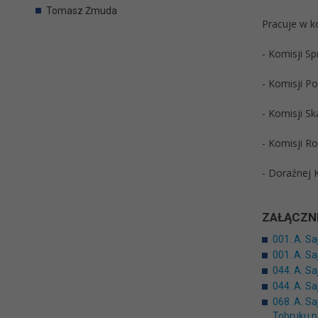
Tomasz Żmuda
Pracuje w k
- Komisji S
- Komisji P
- Komisji Sk
- Komisji R
- Doraźnej 
ZAŁĄCZNI
001. A. Sa
001. A. S
044. A. Sa
044. A. S
068. A. S
Tobruku.p