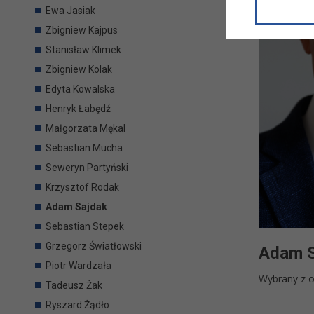
informacji/
Ewa Jasiak
przetwarza
Zbigniew Kajpus
w ul. Micki
Niniejsza i
Stanisław Klimek
Zbigniew Kolak
Edyta Kowalska
Henryk Łabędź
Małgorzata Mękal
Sebastian Mucha
Seweryn Partyński
Krzysztof Rodak
Adam Sajdak
Sebastian Stepek
Grzegorz Światłowski
Adam S
Piotr Wardzała
Wybrany z o
Tadeusz Żak
Ryszard Żądło