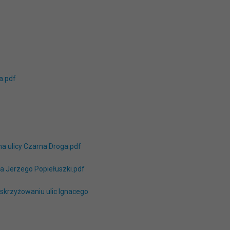
a.pdf
na ulicy Czarna Droga.pdf
a Jerzego Popiełuszki.pdf
 skrzyżowaniu ulic Ignacego