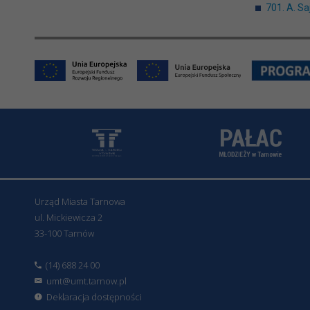
701. A. S
Urząd Miasta Tarnowa
ul. Mickiewicza 2
33-100 Tarnów
(14) 688 24 00
umt@umt.tarnow.pl
Deklaracja dostępności