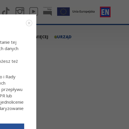
e
A.TARNOW.PL
WIĘCEJ
URZĄD
tanie tej
ch danych
ożesz też
o i Rady
ych
o przepływu
PR lub
ednolicenie
ndaryzowanie
l/Wiecej-