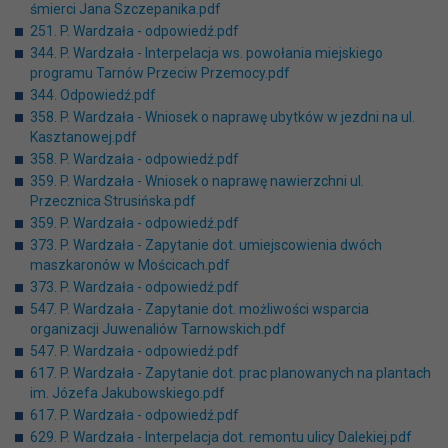
śmierci Jana Szczepanika.pdf
251. P. Wardzała - odpowiedź.pdf
344. P. Wardzała - Interpelacja ws. powołania miejskiego
programu Tarnów Przeciw Przemocy.pdf
344. Odpowiedź.pdf
358. P. Wardzała - Wniosek o naprawę ubytków w jezdni na ul.
Kasztanowej.pdf
358. P. Wardzała - odpowiedź.pdf
359. P. Wardzała - Wniosek o naprawę nawierzchni ul.
Przecznica Strusińska.pdf
359. P. Wardzała - odpowiedź.pdf
373. P. Wardzała - Zapytanie dot. umiejscowienia dwóch
maszkaronów w Mościcach.pdf
373. P. Wardzała - odpowiedź.pdf
547. P. Wardzała - Zapytanie dot. możliwości wsparcia
organizacji Juwenaliów Tarnowskich.pdf
547. P. Wardzała - odpowiedź.pdf
617. P. Wardzała - Zapytanie dot. prac planowanych na plantach
im. Józefa Jakubowskiego.pdf
617. P. Wardzała - odpowiedź.pdf
629. P. Wardzała - Interpelacja dot. remontu ulicy Dalekiej.pdf