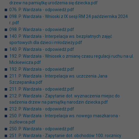
drzew na pamiątkę urodzenia się dziecka.pdf
076. P. Wardzała - odpowiedź.pdf
098. P. Wardzała - Wnioski z IX sesji RM 24 października 2024
r..pdf
098. P. Wardzała - odpowiedź.pdf
140. P. Wardzała - Interpelacja ws. bezpłatnych zajęć
sportowych dla dzieci i młodzieży.pdf
140. P. Wardzała - odpowiedź.pdf
192. P. Wardzała - Wniosek o zmianę czasu regulacji ruchu na ul.
Mickiewicza.pdf
192. P. Wardzała - odpowiedź.pdf
211. P. Wardzała - Interpelacja ws. uczczenia Jana
Szczepanika.pdf
211. P. Wardzała - odpowiedź.pdf
212. P. Wardzała - Zapytanie dot. wyznaczenia miejsc do
sadzenia drzew na pamiątkę narodzin dziecka.pdf
212. P. Wardzała - odpowiedź.pdf
250. P. Wardzała - Interpelacja ws. nowego maszkarona -
żużlowca.pdf
250. P. Wardzała - odpowiedź.pdf
251. P. Wardzała - Zapytanie dot. obchodów 100. rocznicy