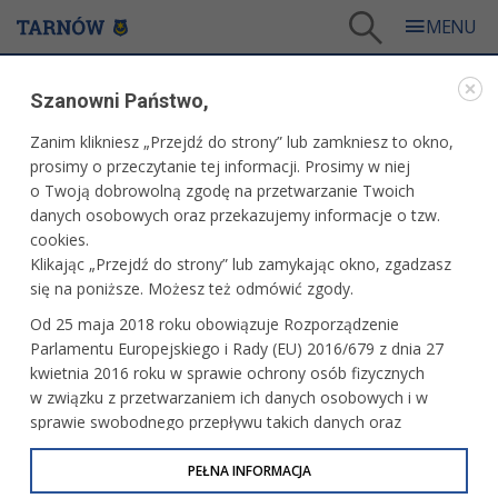
Tarnów
/
Miasto
/
Samorząd
/
Rada Miejska
/
Radni Kadencji 2024-2029
/
Piotr Wardzała
Szanowni Państwo,
RADNI KADENCJI 2024-2029
Zanim klikniesz „Przejdź do strony” lub zamkniesz to okno,
prosimy o przeczytanie tej informacji. Prosimy w niej
PIOTR WARDZAŁA
o Twoją dobrowolną zgodę na przetwarzanie Twoich
danych osobowych oraz przekazujemy informacje o tzw.
cookies.
Klikając „Przejdź do strony” lub zamykając okno, zgadzasz
się na poniższe. Możesz też odmówić zgody.
Od 25 maja 2018 roku obowiązuje Rozporządzenie
Parlamentu Europejskiego i Rady (EU) 2016/679 z dnia 27
kwietnia 2016 roku w sprawie ochrony osób fizycznych
w związku z przetwarzaniem ich danych osobowych i w
sprawie swobodnego przepływu takich danych oraz
uchylenia dyrektywy 95/46/WE (określane jako RODO, GDPR
lub Ogólne Rozporządzenie o Ochronie Danych
PEŁNA INFORMACJA
Osobowych). Celem RODO jest ujednolicenie zasad