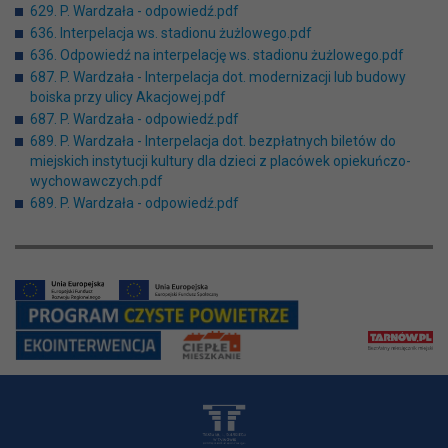
629. P. Wardzała - odpowiedź.pdf
636. Interpelacja ws. stadionu żużlowego.pdf
636. Odpowiedź na interpelację ws. stadionu żużlowego.pdf
687. P. Wardzała - Interpelacja dot. modernizacji lub budowy
boiska przy ulicy Akacjowej.pdf
687. P. Wardzała - odpowiedź.pdf
689. P. Wardzała - Interpelacja dot. bezpłatnych biletów do
miejskich instytucji kultury dla dzieci z placówek opiekuńczo-
wychowawczych.pdf
689. P. Wardzała - odpowiedź.pdf