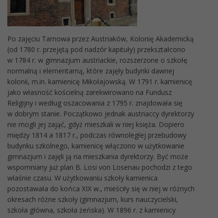
Po zajęciu Tarnowa przez Austriaków, Kolonię Akademicką
(od 1780 r. przejętą pod nadzór kapituły) przekształcono
w 1784 r. w gimnazjum austriackie, rozszerzone o szkołę
normalną i elementarną, które zajęły budynki dawnej
kolonii, m.in. kamienicę Mikołajowską. W 1791 r. kamienicę
jako własność kościelną zarekwirowano na Fundusz
Religijny i według oszacowania z 1795 r. znajdowała się
w dobrym stanie. Początkowo jednak austriaccy dyrektorzy
nie mogli jej zająć, gdyż mieszkali w niej księża. Dopiero
między 1814 a 1817 r., podczas równoległej przebudowy
budynku szkolnego, kamienicę włączono w użytkowanie
gimnazjum i zajęli ją na mieszkania dyrektorzy. Być może
wspomniany już plan B. Losi von Losenau pochodzi z tego
właśnie czasu. W użytkowaniu szkoły kamienica
pozostawała do końca XIX w., mieściły się w niej w różnych
okresach różne szkoły (gimnazjum, kurs nauczycielski,
szkoła główna, szkoła żeńska). W 1896 r. z kamienicy