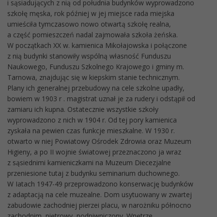
i sąsiadujących z nią od południa budynków wyprowadzono
szkołę męska, rok później w jej miejsce rada miejska
umieściła tymczasowo nowo otwartą szkołę realna,
a część pomieszczeń nadal zajmowała szkoła żeńska.
W początkach XX w. kamienica Mikołajowska i połączone
z nią budynki stanowiły wspólną własność Funduszu
Naukowego, Funduszu Szkolnego Krajowego i gminy m.
Tarnowa, znajdując się w kiepskim stanie technicznym.
Plany ich generalnej przebudowy na cele szkolne upadły,
bowiem w 1903 r . magistrat uznał je za rudery i odstąpił od
zamiaru ich kupna. Ostatecznie wszystkie szkoły
wyprowadzono z nich w 1904 r. Od tej pory kamienica
zyskała na pewien czas funkcje mieszkalne. W 1930 r.
otwarto w niej Powiatowy Ośrodek Zdrowia oraz Muzeum
Higieny, a po II wojnie światowej przeznaczono ja wraz
z sąsiednimi kamieniczkami na Muzeum Diecezjalne
przeniesione tutaj z budynku seminarium duchownego.
W Iatach 1947-49 przeprowadzono konserwację budynków
z adaptacją na cele muzealne. Dom usytuowany w zwartej
zabudowie zachodniej pierzei placu, w narożniku północno
zachodnim, piętrowy, podpiwniczony. Wnętrze