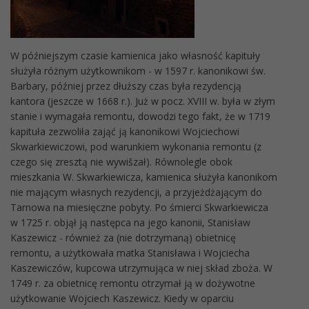
W późniejszym czasie kamienica jako własność kapituły
służyła różnym użytkownikom - w 1597 r. kanonikowi św.
Barbary, później przez dłuższy czas była rezydencją
kantora (jeszcze w 1668 r.). Już w pocz. XVIII w. była w złym
stanie i wymagała remontu, dowodzi tego fakt, że w 1719
kapituła zezwoliła zająć ją kanonikowi Wojciechowi
Skwarkiewiczowi, pod warunkiem wykonania remontu (z
czego się zresztą nie wywišzał). Równolegle obok
mieszkania W. Skwarkiewicza, kamienica służyła kanonikom
nie mającym własnych rezydencji, a przyjeżdżającym do
Tarnowa na miesięczne pobyty. Po śmierci Skwarkiewicza
w 1725 r. objął ją następca na jego kanonii, Stanisław
Kaszewicz - również za (nie dotrzymaną) obietnicę
remontu, a użytkowała matka Stanisława i Wojciecha
Kaszewiczów, kupcowa utrzymująca w niej skład zboża. W
1749 r. za obietnicę remontu otrzymał ją w dożywotne
użytkowanie Wojciech Kaszewicz. Kiedy w oparciu