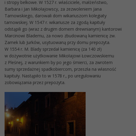
i stropy belkowe. W 1527 r. właściciele, małżeństwo,
Barbara i Jan Mikołajowscy, za zezwoleniem Jana
Tarnowskiego, darowali dom wikariuszom kolegiaty
tarnowskiej. W 1547 r. wikariusze za zgodą kapituły
odstąpili go (wraz z drugim domem drewnianym) kantorowi
Marcinowi Blademu, za nowo zbudowaną kamienicę zw.
Zamek lub Jurków, usytuowaną przy domu prepozyta.
W 1554 r. M. Blady sprzedał kamienicę (za 140 zł)
w dożywotnie użytkowanie Mikołajowi Łowczowskiemu
z Pleśnej, z warunkiem by po jego śmierci, za zwrotem
sumy sprzedażnej spadkobiercom, przeszła na własność
kapituły. Nastąpiło to w 1578 r., po uregulowaniu
zobowiązania przez prepozyta.