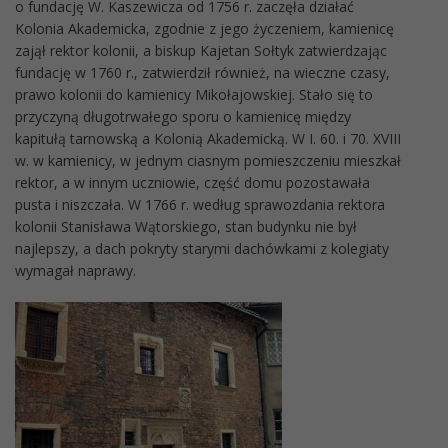
o fundację W. Kaszewicza od 1756 r. zaczęła działać
Kolonia Akademicka, zgodnie z jego życzeniem, kamienicę
zajął rektor kolonii, a biskup Kajetan Sołtyk zatwierdzając
fundację w 1760 r., zatwierdził również, na wieczne czasy,
prawo kolonii do kamienicy Mikołajowskiej. Stało się to
przyczyną długotrwałego sporu o kamienicę między
kapitułą tarnowską a Kolonią Akademicką. W I. 60. i 70. XVIII
w. w kamienicy, w jednym ciasnym pomieszczeniu mieszkał
rektor, a w innym uczniowie, część domu pozostawała
pusta i niszczała. W 1766 r. według sprawozdania rektora
kolonii Stanisława Wątorskiego, stan budynku nie był
najlepszy, a dach pokryty starymi dachówkami z kolegiaty
wymagał naprawy.