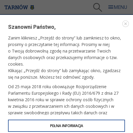
Tarnów
/
Turystyka i sport
/
Zapraszamy do Tarnowa
/
Wybrane tarnowskie zabytki
/
Szanowni Państwo,
Obiekty zabytkowe w Starym Mieście
/
Dom Mikołajowski
Zanim klikniesz „Przejdź do strony” lub zamkniesz to okno,
OBIEKTY ZABYTKOWE W STARYM MIEŚCIE
prosimy o przeczytanie tej informacji. Prosimy w niej
o Twoją dobrowolną zgodę na przetwarzanie Twoich
DOM MIKOŁAJOWSKI
danych osobowych oraz przekazujemy informacje o tzw.
cookies.
Klikając „Przejdź do strony” lub zamykając okno, zgadzasz
się na poniższe. Możesz też odmówić zgody.
Jedna z najpiękniejszych i najstarszych kamieniczek
Od 25 maja 2018 roku obowiązuje Rozporządzenie
w Tarnowie. Znajduje się tuż przed wieżą katedry, w zaułku
Parlamentu Europejskiego i Rady (EU) 2016/679 z dnia 27
przy Placu Katedralnym. Czas powstania tego budynku nie
kwietnia 2016 roku w sprawie ochrony osób fizycznych
jest pewny. Według napisów na tarczach herbowych we
w związku z przetwarzaniem ich danych osobowych i w
wnętrzu i na elewacji frontowej wzniesiony został w 1524 r.
sprawie swobodnego przepływu takich danych oraz
przez Jana Mikołajowskiego h. Gryf. Datę budowy i osobę
uchylenia dyrektywy 95/46/WE (określane jako RODO, GDPR
fundatora stawia jednak pod znakiem zapytania informacja,
lub Ogólne Rozporządzenie o Ochronie Danych
PEŁNA INFORMACJA
z .1527 r., według której dom Mikołajowski zwany był
Osobowych). Celem RODO jest ujednolicenie zasad
dawniej "Kornuszowskim" oraz h.Kościesza w portalu