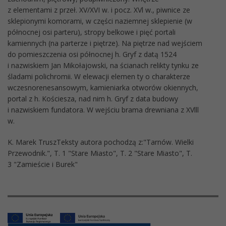
z elementami z przeł. XV/XVI w. i pocz. XVl w., piwnice ze
sklepionymi komorami, w części naziemnej sklepienie (w
północnej osi parteru), stropy belkowe i pięć portali
kamiennych (na parterze i piętrze). Na piętrze nad wejściem
do pomieszczenia osi północnej h. Gryf z datą 1524
i nazwiskiem Jan Mikołajowski, na ścianach relikty tynku ze
śladami polichromii. W elewacji elemen ty o charakterze
wczesnorenesansowym, kamieniarka otworów okiennych,
portal z h. Kościesza, nad nim h. Gryf z data budowy
i nazwiskiem fundatora. W wejściu brama drewniana z XVlll
w.
K. Marek TruszTeksty autora pochodzą z:"Tarnów. Wielki
Przewodnik.", T. 1 "Stare Miasto", T. 2 "Stare Miasto", T.
3 "Zamieście i Burek"