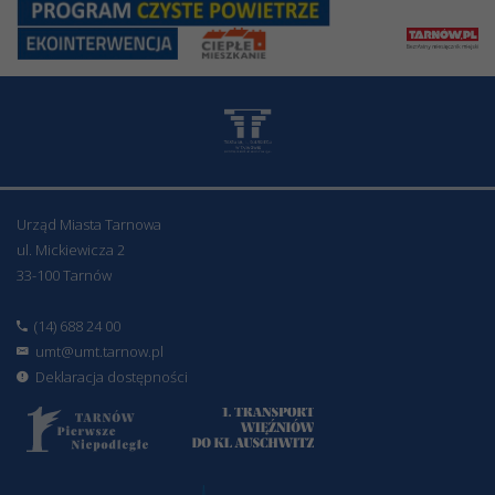
Urząd Miasta Tarnowa
ul. Mickiewicza 2
33-100 Tarnów
(14) 688 24 00
umt@umt.tarnow.pl
Deklaracja dostępności