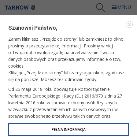
Tarnów
/
eUrząd
/
Kierowcy i pojazdy
/
Parkowanie
Szanowni Państwo,
KIEROWCY I POJAZDY
Zanim klikniesz „Przejdź do strony” lub zamkniesz to okno,
prosimy o przeczytanie tej informacji. Prosimy w niej
PARKOWANIE
o Twoją dobrowolną zgodę na przetwarzanie Twoich
danych osobowych oraz przekazujemy informacje o tzw.
cookies.
Zapraszamy do zapoznania się z opisem usług na portalu
Klikając „Przejdź do strony” lub zamykając okno, zgadzasz
gov.pl
się na poniższe. Możesz też odmówić zgody.
Uzyskaj kartę parkingową
Od 25 maja 2018 roku obowiązuje Rozporządzenie
Parlamentu Europejskiego i Rady (EU) 2016/679 z dnia 27
kwietnia 2016 roku w sprawie ochrony osób fizycznych
w związku z przetwarzaniem ich danych osobowych i w
sprawie swobodnego przepływu takich danych oraz
uchylenia dyrektywy 95/46/WE (określane jako RODO, GDPR
lub Ogólne Rozporządzenie o Ochronie Danych
PEŁNA INFORMACJA
Osobowych). Celem RODO jest ujednolicenie zasad