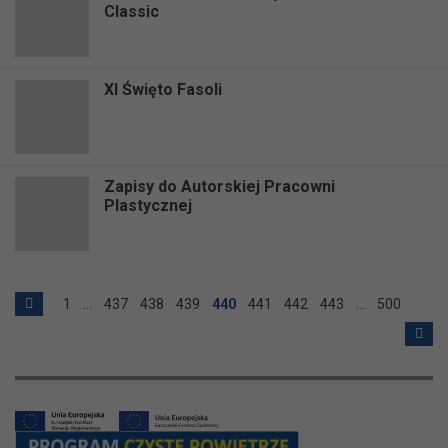
Classic
XI Święto Fasoli
Zapisy do Autorskiej Pracowni
Plastycznej
1
…
437
438
439
440
441
442
443
…
500