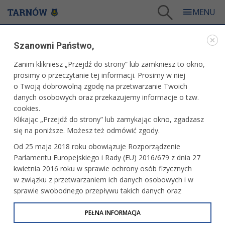
Tarnów
/
Dla mieszkańców
/
Aktualności
/
Kultura
Szanowni Państwo,
AKTUALNOŚCI
Zanim klikniesz „Przejdź do strony” lub zamkniesz to okno,
prosimy o przeczytanie tej informacji. Prosimy w niej
KULTURA
o Twoją dobrowolną zgodę na przetwarzanie Twoich
danych osobowych oraz przekazujemy informacje o tzw.
Malowali ziemię tarnowską. Plener
cookies.
„Otwarte drzwi”
Klikając „Przejdź do strony” lub zamykając okno, zgadzasz
się na poniższe. Możesz też odmówić zgody.
Od 25 maja 2018 roku obowiązuje Rozporządzenie
Ciepłe rytmy w piwnicach TCK
Parlamentu Europejskiego i Rady (EU) 2016/679 z dnia 27
kwietnia 2016 roku w sprawie ochrony osób fizycznych
w związku z przetwarzaniem ich danych osobowych i w
sprawie swobodnego przepływu takich danych oraz
uchylenia dyrektywy 95/46/WE (określane jako RODO, GDPR
Architektura dwudziestolecia
międzywojennego na przykładzie Mościc
lub Ogólne Rozporządzenie o Ochronie Danych
PEŁNA INFORMACJA
Osobowych). Celem RODO jest ujednolicenie zasad