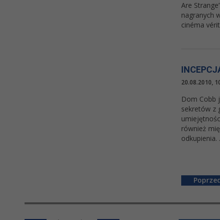
Are Strange
nagranych w
cinéma vérit
INCEPCJA
20.08.2010, 1
Dom Cobb je
sekretów z 
umiejętnośc
również mię
odkupienia. .