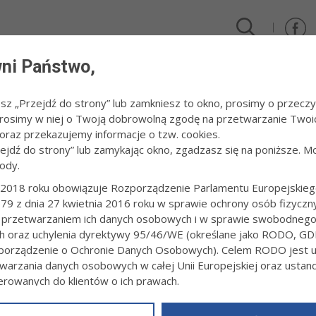
ni Państwo,
DLA FIRM I INWESTORÓW
TURYSTYKA I SPORT
KULTUR
esz „Przejdź do strony” lub zamkniesz to okno, prosimy o przeczy
 Prosimy w niej o Twoją dobrowolną zgodę na przetwarzanie Twoi
raz przekazujemy informacje o tzw. cookies.
zejdź do strony” lub zamykając okno, zgadzasz się na poniższe. M
ody.
RA
2018 roku obowiązuje Rozporządzenie Parlamentu Europejskieg
79 z dnia 27 kwietnia 2016 roku w sprawie ochrony osób fizyczn
SZEK" NA ZAKOŃCZENIE WARSZTATÓW TEATRALNYC
 przetwarzaniem ich danych osobowych i w sprawie swobodneg
4:51
ch oraz uchylenia dyrektywy 95/46/WE (określane jako RODO, GD
orządzenie o Ochronie Danych Osobowych). Celem RODO jest uj
ealizacja projektu: „Artystyczne wakacje. Pomoc dla dzieci z terenó
o przez Tarnowski Teatr. Już w piątek, 27 sierpnia, na zakończenie 
warzania danych osobowych w całej Unii Europejskiej oraz usta
opciuszek na nowo napisany”.
ierowanych do klientów o ich prawach.
z powyższym, w zakładce
RODO
na stronie
https://www.tarnow.p