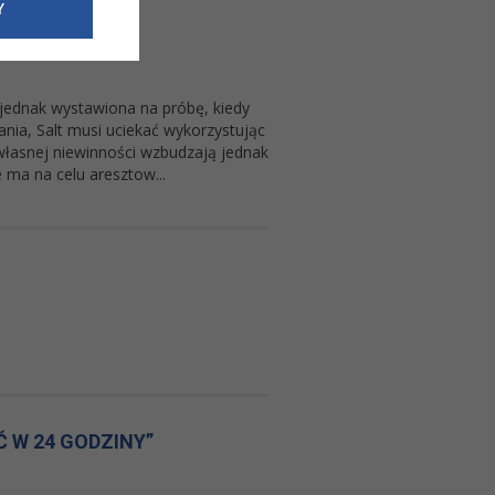
e dotyczące
Y
siedzibą
nie odbywać.
ła jednak wystawiona na próbę, kiedy
ania, Salt musi uciekać wykorzystując
 własnej niewinności wzbudzają jednak
 ma na celu aresztow...
 W 24 GODZINY”