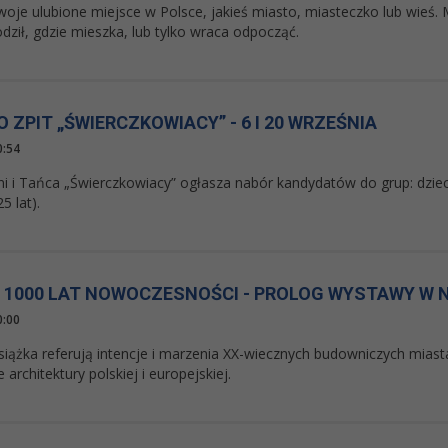
oje ulubione miejsce w Polsce, jakieś miasto, miasteczko lub wieś. M
odził, gdzie mieszka, lub tylko wraca odpocząć.
 ZPIT „ŚWIERCZKOWIACY” - 6 I 20 WRZEŚNIA
0:54
ni i Tańca „Świerczkowiacy” ogłasza nabór kandydatów do grup: dziec
5 lat).
 1000 LAT NOWOCZESNOŚCI - PROLOG WYSTAWY W NI
0:00
siążka referują intencje i marzenia XX-wiecznych budowniczych mias
 architektury polskiej i europejskiej.