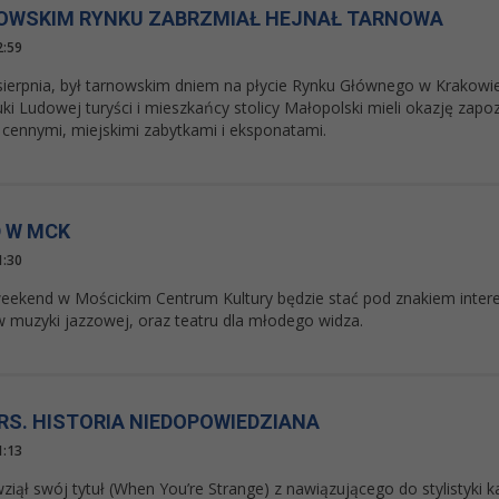
OWSKIM RYNKU ZABRZMIAŁ HEJNAŁ TARNOWA
2:59
sierpnia, był tarnowskim dniem na płycie Rynku Głównego w Krakowi
i Ludowej turyści i mieszkańcy stolicy Małopolski mieli okazję zapo
z cennymi, miejskimi zabytkami i eksponatami.
 W MCK
1:30
weekend w Mościckim Centrum Kultury będzie stać pod znakiem intere
 muzyki jazzowej, oraz teatru dla młodego widza.
RS. HISTORIA NIEDOPOWIEDZIANA
1:13
wziął swój tytuł (When You’re Strange) z nawiązującego do stylistyki