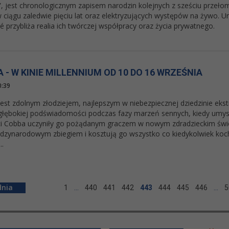
”, jest chronologicznym zapisem narodzin kolejnych z sześciu prze
 ciągu zaledwie pięciu lat oraz elektryzujących występów na żywo. U
é przybliża realia ich twórczej współpracy oraz życia prywatnego.
 - W KINIE MILLENNIUM OD 10 DO 16 WRZEŚNIA
0:39
st zdolnym złodziejem, najlepszym w niebezpiecznej dziedzinie ekstr
głębokiej podświadomości podczas fazy marzeń sennych, kiedy umysł 
i Cobba uczyniły go pożądanym graczem w nowym zdradzieckim świe
dzynarodowym zbiegiem i kosztują go wszystko co kiedykolwiek koch
..
1
…
440
441
442
443
444
445
446
…
5