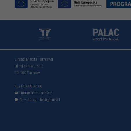
Urząd Miasta Tarnowa
ul. Mickiewicza 2
33-100 Tarnów
(14) 688 24 00
umt@umt.tarnow.pl
Deklaracja dostępności