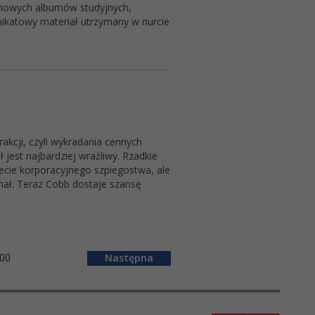
łomowych albumów studyjnych,
nikatowy materiał utrzymany w nurcie
akcji, czyli wykradania cennych
jest najbardziej wrażliwy. Rzadkie
cie korporacyjnego szpiegostwa, ale
ał. Teraz Cobb dostaje szansę
00