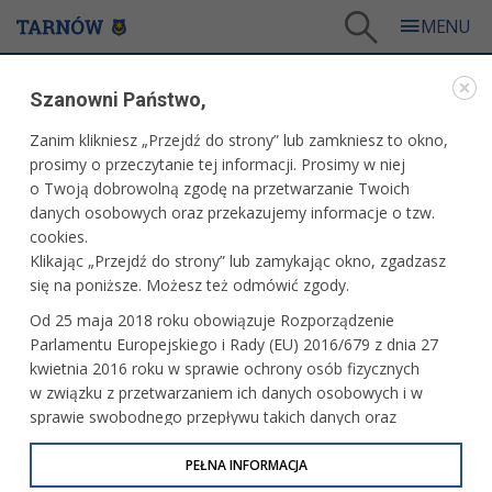
Tarnów
/
Dla mieszkańców
/
Galerie zdjęć
/
Miasto
/
Galeria - Miasto 2007
Szanowni Państwo,
MIASTO
Zanim klikniesz „Przejdź do strony” lub zamkniesz to okno,
prosimy o przeczytanie tej informacji. Prosimy w niej
GALERIA - MIASTO 2007
o Twoją dobrowolną zgodę na przetwarzanie Twoich
danych osobowych oraz przekazujemy informacje o tzw.
cookies.
Dni Honorowego Krwiodawstwa
Klikając „Przejdź do strony” lub zamykając okno, zgadzasz
się na poniższe. Możesz też odmówić zgody.
Od 25 maja 2018 roku obowiązuje Rozporządzenie
Parlamentu Europejskiego i Rady (EU) 2016/679 z dnia 27
Akcja "Serce za serce"
kwietnia 2016 roku w sprawie ochrony osób fizycznych
w związku z przetwarzaniem ich danych osobowych i w
sprawie swobodnego przepływu takich danych oraz
uchylenia dyrektywy 95/46/WE (określane jako RODO, GDPR
lub Ogólne Rozporządzenie o Ochronie Danych
PEŁNA INFORMACJA
80-lecie Muzeum Okręgowego
w Tarnowie
Osobowych). Celem RODO jest ujednolicenie zasad