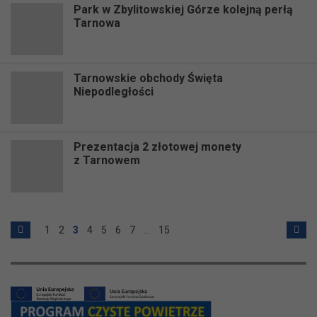
Park w Zbylitowskiej Górze kolejną perłą
Tarnowa
Tarnowskie obchody Święta
Niepodległości
Prezentacja 2 złotowej monety
z Tarnowem
1
2
3
4
5
6
7
…
15