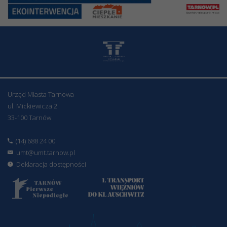
Urząd Miasta Tarnowa
ul. Mickiewicza 2
33-100 Tarnów
(14) 688 24 00
umt@umt.tarnow.pl
Deklaracja dostępności