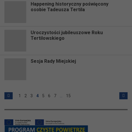
Happening historyczny poświęcony
osobie Tadeusza Tertila
Uroczystości jubileuszowe Roku
Tertilowskiego
Sesja Rady Miejskiej
1
2
3
4
5
6
7
…
15