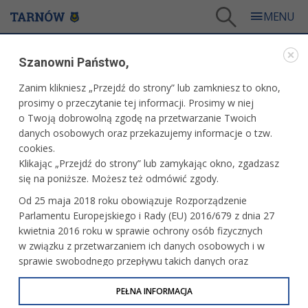
Tarnów
/
Dla mieszkańców
/
Galerie zdjęć
/
Miasto
/
Galeria - Miasto 2007
Szanowni Państwo,
MIASTO
Zanim klikniesz „Przejdź do strony” lub zamkniesz to okno,
prosimy o przeczytanie tej informacji. Prosimy w niej
GALERIA - MIASTO 2007
o Twoją dobrowolną zgodę na przetwarzanie Twoich
danych osobowych oraz przekazujemy informacje o tzw.
cookies.
Konferencja prasowa UMT
Klikając „Przejdź do strony” lub zamykając okno, zgadzasz
się na poniższe. Możesz też odmówić zgody.
Od 25 maja 2018 roku obowiązuje Rozporządzenie
Parlamentu Europejskiego i Rady (EU) 2016/679 z dnia 27
Witosowe zaduszki w Wierzchosławicach
kwietnia 2016 roku w sprawie ochrony osób fizycznych
w związku z przetwarzaniem ich danych osobowych i w
sprawie swobodnego przepływu takich danych oraz
uchylenia dyrektywy 95/46/WE (określane jako RODO, GDPR
lub Ogólne Rozporządzenie o Ochronie Danych
PEŁNA INFORMACJA
Podsumowanie projektu "Patron mojej
szkoły"
Osobowych). Celem RODO jest ujednolicenie zasad