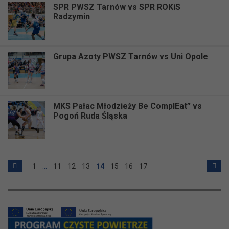
SPR PWSZ Tarnów vs SPR ROKiS
Radzymin
Grupa Azoty PWSZ Tarnów vs Uni Opole
MKS Pałac Młodzieży Be ComplEat” vs
Pogoń Ruda Śląska
1
…
11
12
13
14
15
16
17