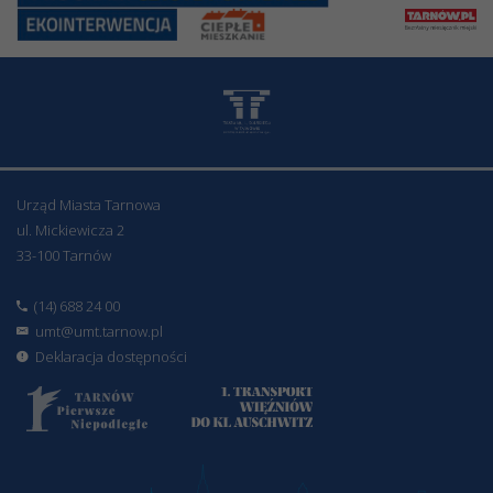
Urząd Miasta Tarnowa
ul. Mickiewicza 2
33-100 Tarnów
(14) 688 24 00
umt@umt.tarnow.pl
Deklaracja dostępności