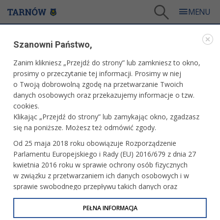
Tarnów
/
Dla mieszkańców
/
Galerie zdjęć
/
Sport
/
Galeria - Sport 2019
Szanowni Państwo,
SPORT
Zanim klikniesz „Przejdź do strony” lub zamkniesz to okno,
prosimy o przeczytanie tej informacji. Prosimy w niej
GALERIA - SPORT 2019
o Twoją dobrowolną zgodę na przetwarzanie Twoich
danych osobowych oraz przekazujemy informacje o tzw.
cookies.
Ogólnopolski Turniej Tańca
Klikając „Przejdź do strony” lub zamykając okno, zgadzasz
Towarzyskiego Stardance
się na poniższe. Możesz też odmówić zgody.
Od 25 maja 2018 roku obowiązuje Rozporządzenie
Parlamentu Europejskiego i Rady (EU) 2016/679 z dnia 27
Grupa Azoty PWSZ Tarnów vs Wisła
kwietnia 2016 roku w sprawie ochrony osób fizycznych
Warszawa
w związku z przetwarzaniem ich danych osobowych i w
sprawie swobodnego przepływu takich danych oraz
uchylenia dyrektywy 95/46/WE (określane jako RODO, GDPR
lub Ogólne Rozporządzenie o Ochronie Danych
PEŁNA INFORMACJA
Tarnovia vs Gol Częstochowa
Osobowych). Celem RODO jest ujednolicenie zasad