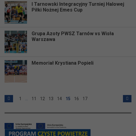
I Tarnowski Integracyjny Turniej Halowej
Piłki Nożnej Emes Cup
Grupa Azoty PWSZ Tarnów vs Wisła
Warszawa
Memoriał Krystiana Popieli
1
…
11
12
13
14
15
16
17