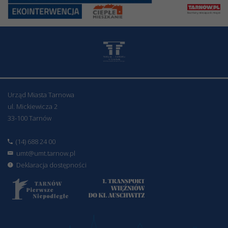
Urząd Miasta Tarnowa
ul. Mickiewicza 2
33-100 Tarnów
(14) 688 24 00
umt@umt.tarnow.pl
Deklaracja dostępności