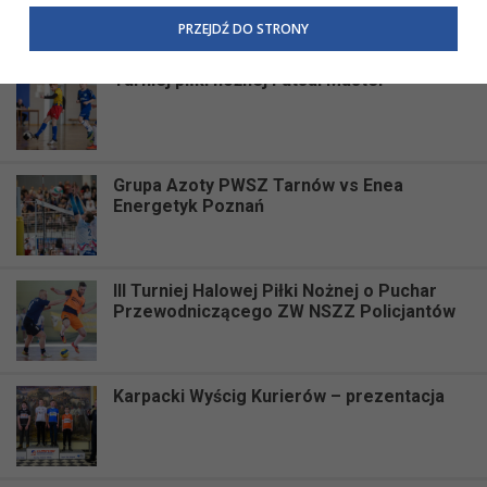
przetwarzania danych osobowych w całej Unii Europejskiej
PRZEJDŹ DO STRONY
oraz ustandaryzowanie informacji kierowanych do klientów
o ich prawach.
Turniej piłki nożnej Futsal Master
W związku z powyższym, w zakładce
RODO
na stronie
https://www.tarnow.pl/Wiecej-informacji/Inne/Polityka-
Prywatnosci-RODO
, znajdziecie Państwo informacje
dotyczące przetwarzania Państwa danych osobowych przez
Grupa Azoty PWSZ Tarnów vs Enea
Urząd Miasta Tarnowa
z siedzibą w ul. Mickiewicza 2 33-
Energetyk Poznań
100 Tarnów oraz zasady, na jakich będzie się to obecnie
odbywać. Niniejsza informacja nie wymaga od Państwa
żadnych dodatkowych działań.
III Turniej Halowej Piłki Nożnej o Puchar
Przewodniczącego ZW NSZZ Policjantów
Karpacki Wyścig Kurierów – prezentacja