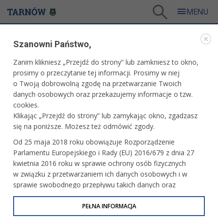
Tarnów
/
Dla mieszkańców
/
Polityka społeczna i zdrowie
/
Zdrowie
/
Szanowni Państwo,
Zadania z zakresu zdrowia publicznego
Zanim klikniesz „Przejdź do strony” lub zamkniesz to okno,
ZDROWIE
prosimy o przeczytanie tej informacji. Prosimy w niej
o Twoją dobrowolną zgodę na przetwarzanie Twoich
ZADANIA Z ZAKRESU ZDROWIA PUBLICZNEGO
danych osobowych oraz przekazujemy informacje o tzw.
cookies.
Klikając „Przejdź do strony” lub zamykając okno, zgadzasz
https://cus.tarnow.pl/swiadczenia/zadania-zdrowia-
się na poniższe. Możesz też odmówić zgody.
publicznego-realizowane-przy-wspolpracy-z-organizacjami-
pozarzadowymi/
Od 25 maja 2018 roku obowiązuje Rozporządzenie
Parlamentu Europejskiego i Rady (EU) 2016/679 z dnia 27
kwietnia 2016 roku w sprawie ochrony osób fizycznych
w związku z przetwarzaniem ich danych osobowych i w
sprawie swobodnego przepływu takich danych oraz
uchylenia dyrektywy 95/46/WE (określane jako RODO, GDPR
lub Ogólne Rozporządzenie o Ochronie Danych
PEŁNA INFORMACJA
Osobowych). Celem RODO jest ujednolicenie zasad