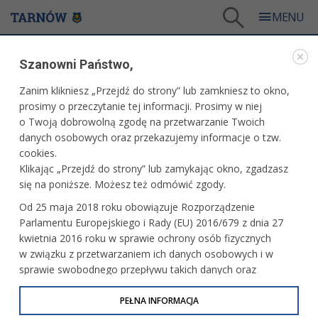
Tarnów
/
Dla mieszkańców
/
Urząd Miasta
/
Współpraca z NGO
/
Prawo
Szanowni Państwo,
WSPÓŁPRACA Z NGO
Zanim klikniesz „Przejdź do strony” lub zamkniesz to okno,
prosimy o przeczytanie tej informacji. Prosimy w niej
PRAWO
o Twoją dobrowolną zgodę na przetwarzanie Twoich
danych osobowych oraz przekazujemy informacje o tzw.
cookies.
Podstawowe akty prawne dla organizacji
Klikając „Przejdź do strony” lub zamykając okno, zgadzasz
pozarządowych:
się na poniższe. Możesz też odmówić zgody.
Ustawa z dnia 24 kwietnia 2003 r. o działalności pożytku
Od 25 maja 2018 roku obowiązuje Rozporządzenie
publicznego i o wolontariacie
Parlamentu Europejskiego i Rady (EU) 2016/679 z dnia 27
kwietnia 2016 roku w sprawie ochrony osób fizycznych
Ustawa z dnia 7 kwietnia 1989 r. Prawo o stowarzyszeniach
w związku z przetwarzaniem ich danych osobowych i w
sprawie swobodnego przepływu takich danych oraz
Ustawa z dnia 6 kwietnia 1984 r. o fundacjach
uchylenia dyrektywy 95/46/WE (określane jako RODO, GDPR
lub Ogólne Rozporządzenie o Ochronie Danych
PEŁNA INFORMACJA
Ustawa z dnia 25 czerwca 2010 r. o sporcie
Osobowych). Celem RODO jest ujednolicenie zasad