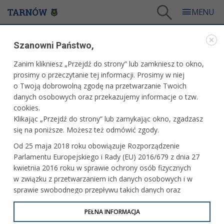
Tarnów
/
Dla mieszkańców
/
Urząd Miasta
/
Współpraca z NGO
/
Szanowni Państwo,
Tarnowskie Forum Organizacji Pozarządowych
Zanim klikniesz „Przejdź do strony” lub zamkniesz to okno,
WSPÓŁPRACA Z NGO
prosimy o przeczytanie tej informacji. Prosimy w niej
o Twoją dobrowolną zgodę na przetwarzanie Twoich
TARNOWSKIE FORUM ORGANIZACJI
danych osobowych oraz przekazujemy informacje o tzw.
POZARZĄDOWYCH
cookies.
Klikając „Przejdź do strony” lub zamykając okno, zgadzasz
Celem działania Tarnowskiego Forum Organizacji
się na poniższe. Możesz też odmówić zgody.
Pozarządowych jest współpraca organizacji
Od 25 maja 2018 roku obowiązuje Rozporządzenie
pozarządowych prowadzących działalność na terenie
Parlamentu Europejskiego i Rady (EU) 2016/679 z dnia 27
Tarnowa z Prezydentem Miasta Tarnowa na rzecz
kwietnia 2016 roku w sprawie ochrony osób fizycznych
rozwoju Miasta oraz zaspokajania potrzeb jego
w związku z przetwarzaniem ich danych osobowych i w
mieszkańców w zakresie działalności społecznie
sprawie swobodnego przepływu takich danych oraz
użytecznej.
uchylenia dyrektywy 95/46/WE (określane jako RODO, GDPR
Głównym zadaniem Forum jest umożliwienie
lub Ogólne Rozporządzenie o Ochronie Danych
PEŁNA INFORMACJA
szerokiego dialogu i komunikacji pomiędzy
Osobowych). Celem RODO jest ujednolicenie zasad