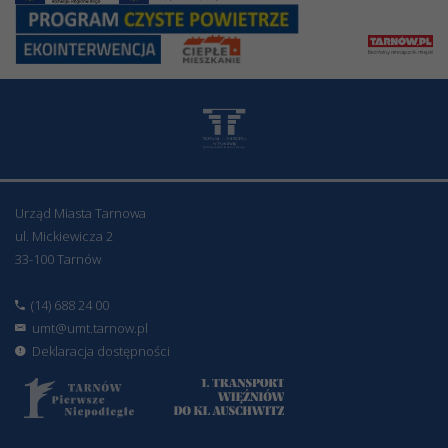
Urząd Miasta Tarnowa
ul. Mickiewicza 2
33-100 Tarnów
(14) 688 24 00
umt@umt.tarnow.pl
Deklaracja dostępności