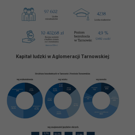
Kapitał ludzki w Aglo
me
racji Tarnowskiej
: