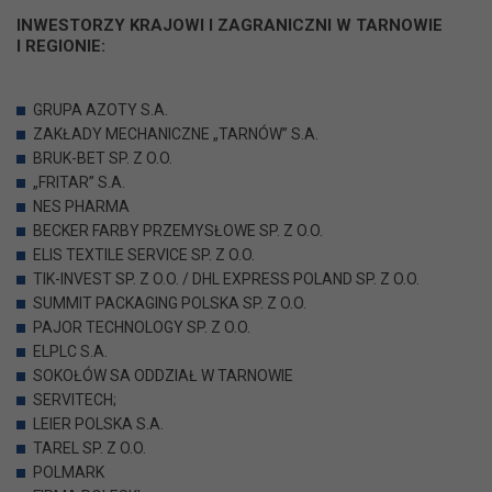
INWESTORZY KRAJOWI I ZAGRANICZNI W TAR
NOWIE
I REGIONIE:
GRUPA AZOTY S.A.
ZAKŁADY MECHANICZNE „TARNÓW” S.A.
BRUK-BET SP. Z O.O.
„FRITAR” S.A.
NES PHARMA
BECKER FARBY PRZEMYSŁOWE SP. Z O.O.
ELIS TEXTILE SERVICE SP. Z O.O.
TIK-INVEST SP. Z O.O. / DHL EXPRESS POLAND SP. Z O.O.
SUMMIT PACKAGING POLSKA SP. Z O.O.
PAJOR TECHNOLOGY SP. Z O.O.
ELPLC S.A.
SOKOŁÓW SA ODDZIAŁ W TARNOWIE
SERVITECH;
LEIER POLSKA S.A.
TAREL SP. Z O.O.
POLMARK