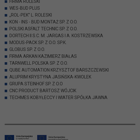
FIRMA ROLESKI
WES-BUD PLUS
„ROL-PEK” L. ROLESKI
KON - INS - BUD MONTAŻ SP. Z O.O.
POLSKI ASFALT TECHNIC SP. Z O.O.
DORTECH II S.C. M. JARGAS I A. KOSTRZEWSKA
MODUS-PACK SP. Z O.O. SP.K.
GLOBUS SP. Z O.O.
FIRMA ARKAN KAZIMIERZ BIAŁAS
TARNWELL POLSKA SP. Z O.O.
QUBE AUTOMATION KRZYSZTOF BARSZCZEWSKI
ALUPRIM KRYSTYNA JASIŃSKA-KWOLEK
GRUPA STEINHOF SP. Z O.O
CNC PRODUCT BARTOSZ WÓJCIK
TECHMES KOBYŁECCY I WIATER SPÓŁKA JAWNA