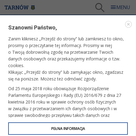
Tarnów
/
Dla firm i inwestorów
/
O gminie
Szanowni Państwo,
DLA FIRM I INWESTORÓW
Zanim klikniesz „Przejdź do strony” lub zamkniesz to okno,
prosimy o przeczytanie tej informacji. Prosimy w niej
O GMINIE
o Twoją dobrowolną zgodę na przetwarzanie Twoich
danych osobowych oraz przekazujemy informacje o tzw.
cookies.
Tarnów to druga w kolejności aglomeracja w Małopolsce.
Klikając „Przejdź do strony” lub zamykając okno, zgadzasz
Jedną z najmocniejszych stron miasta jest jego położenie -
się na poniższe. Możesz też odmówić zgody.
na skrzyżowaniu ważnych europejskich szlaków
handlowych.
Od 25 maja 2018 roku obowiązuje Rozporządzenie
Parlamentu Europejskiego i Rady (EU) 2016/679 z dnia 27
Międzynarodowa trasa E4 z zachodu na wschód (Zgorzelec
kwietnia 2016 roku w sprawie ochrony osób fizycznych
- Medyka) krzyżuje się z drogą krajową nr 73 z północy na
w związku z przetwarzaniem ich danych osobowych i w
południe (Warszawa - Nowy Sącz - granica ze Słowacją).
sprawie swobodnego przepływu takich danych oraz
Miasto Tarnów posiada połączenie z Krakowem autostradą
uchylenia dyrektywy 95/46/WE (określane jako RODO, GDPR
A4 oraz bezpośrednie połączenia kolejowe z Kijowem,
lub Ogólne Rozporządzenie o Ochronie Danych
PEŁNA INFORMACJA
Odessą, Bukaresztem, Budapesztem, Koszycami, a także
Osobowych). Celem RODO jest ujednolicenie zasad