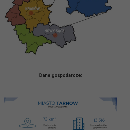
Dane gosp
od
arcze: