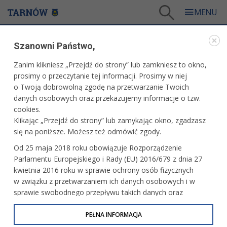
Tarnów
/
Dla firm i inwestorów
/
Projekty i wydarzenia
Szanowni Państwo,
DLA FIRM I INWESTORÓW
Zanim klikniesz „Przejdź do strony” lub zamkniesz to okno,
prosimy o przeczytanie tej informacji. Prosimy w niej
PROJEKTY I WYDARZENIA
o Twoją dobrowolną zgodę na przetwarzanie Twoich
danych osobowych oraz przekazujemy informacje o tzw.
cookies.
Klikając „Przejdź do strony” lub zamykając okno, zgadzasz
się na poniższe. Możesz też odmówić zgody.
Od 25 maja 2018 roku obowiązuje Rozporządzenie
Parlamentu Europejskiego i Rady (EU) 2016/679 z dnia 27
kwietnia 2016 roku w sprawie ochrony osób fizycznych
w związku z przetwarzaniem ich danych osobowych i w
sprawie swobodnego przepływu takich danych oraz
uchylenia dyrektywy 95/46/WE (określane jako RODO, GDPR
lub Ogólne Rozporządzenie o Ochronie Danych
PEŁNA INFORMACJA
Osobowych). Celem RODO jest ujednolicenie zasad