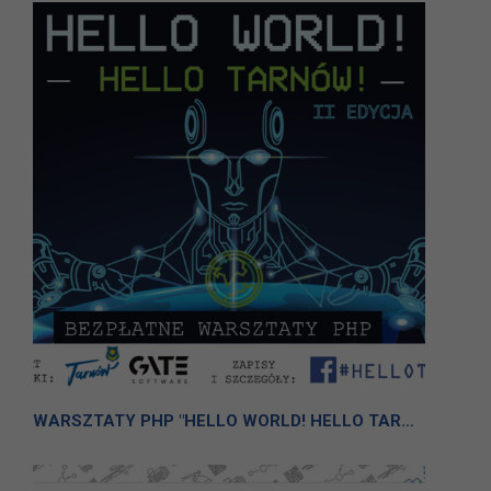
WARSZTATY PHP "HELLO WORLD! HELLO TARNÓW!" - II EDYCJA