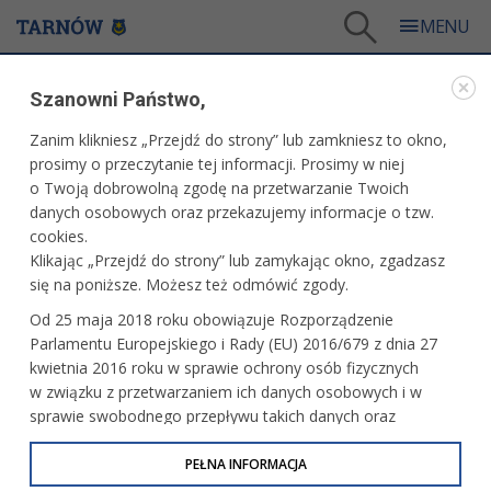
Tarnów
/
Dla mieszkańców
/
Środowisko
/
Edukacja ekologiczna
/
Wakacyjna przyroda
Szanowni Państwo,
EDUKACJA EKOLOGICZNA
Zanim klikniesz „Przejdź do strony” lub zamkniesz to okno,
prosimy o przeczytanie tej informacji. Prosimy w niej
WAKACYJNA PRZYRODA
o Twoją dobrowolną zgodę na przetwarzanie Twoich
danych osobowych oraz przekazujemy informacje o tzw.
cookies.
Klikając „Przejdź do strony” lub zamykając okno, zgadzasz
się na poniższe. Możesz też odmówić zgody.
Od 25 maja 2018 roku obowiązuje Rozporządzenie
Parlamentu Europejskiego i Rady (EU) 2016/679 z dnia 27
kwietnia 2016 roku w sprawie ochrony osób fizycznych
w związku z przetwarzaniem ich danych osobowych i w
sprawie swobodnego przepływu takich danych oraz
uchylenia dyrektywy 95/46/WE (określane jako RODO, GDPR
lub Ogólne Rozporządzenie o Ochronie Danych
PEŁNA INFORMACJA
Osobowych). Celem RODO jest ujednolicenie zasad