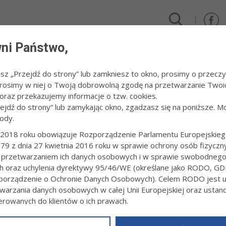
ni Państwo,
DLA FIRM I INWESTORÓW
TURYSTYKA I SPORT
KULTUR
esz „Przejdź do strony” lub zamkniesz to okno, prosimy o przeczy
 Prosimy w niej o Twoją dobrowolną zgodę na przetwarzanie Twoi
raz przekazujemy informacje o tzw. cookies.
zejdź do strony” lub zamykając okno, zgadzasz się na poniższe. M
ody.
A
2018 roku obowiązuje Rozporządzenie Parlamentu Europejskieg
79 z dnia 27 kwietnia 2016 roku w sprawie ochrony osób fizyczn
do zapoznania się z opisem usług na portalu gov.pl
 przetwarzaniem ich danych osobowych i w sprawie swobodneg
ch oraz uchylenia dyrektywy 95/46/WE (określane jako RODO, GD
ja szkolna
(usługa online)
orządzenie o Ochronie Danych Osobowych). Celem RODO jest uj
warzania danych osobowych w całej Unii Europejskiej oraz usta
z programu „Wyprawka szkolna”
ierowanych do klientów o ich prawach.
wiadczenie o przebiegu nauczania w szkole, która została zlikwidowa
z powyższym, w zakładce
RODO
na stronie
https://www.tarnow.p