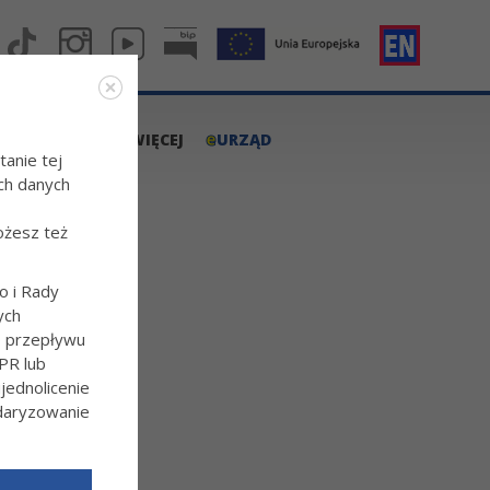
e
A.TARNOW.PL
WIĘCEJ
URZĄD
tanie tej
ch danych
ożesz też
o i Rady
ych
o przepływu
PR lub
ednolicenie
ndaryzowanie
na
l/Wiecej-