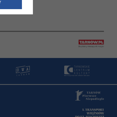
e dotyczące
Y
siedzibą
nie odbywać.