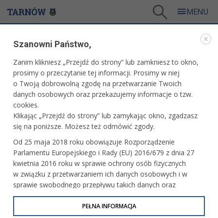
Tarnów
/
eUrząd
/
Edukacja
/
Szkolenia
Szanowni Państwo,
EDUKACJA
Zanim klikniesz „Przejdź do strony” lub zamkniesz to okno,
prosimy o przeczytanie tej informacji. Prosimy w niej
SZKOLENIA
o Twoją dobrowolną zgodę na przetwarzanie Twoich
danych osobowych oraz przekazujemy informacje o tzw.
cookies.
Zapraszamy do zapoznania się z opisem usług na portalu
Klikając „Przejdź do strony” lub zamykając okno, zgadzasz
gov.pl
się na poniższe. Możesz też odmówić zgody.
Skorzystaj z dofinansowania do szkolenia osoby
Od 25 maja 2018 roku obowiązuje Rozporządzenie
wspomagającej pracownika z niepełnosprawnością
(usługa
Parlamentu Europejskiego i Rady (EU) 2016/679 z dnia 27
online)
kwietnia 2016 roku w sprawie ochrony osób fizycznych
w związku z przetwarzaniem ich danych osobowych i w
Skorzystaj z dofinansowania do udziału w szkoleniach
sprawie swobodnego przepływu takich danych oraz
komputerowych
(usługa online)
uchylenia dyrektywy 95/46/WE (określane jako RODO, GDPR
lub Ogólne Rozporządzenie o Ochronie Danych
PEŁNA INFORMACJA
Skorzystaj z dofinansowania do udziału w szkoleniach
Osobowych). Celem RODO jest ujednolicenie zasad