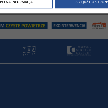
Inne/Polityka-Prywatnosci-RODO
, znajdziecie Państwo informacj
PEŁNA INFORMACJA
PRZEJDŹ DO STRON
nia Państwa danych osobowych przez
Urząd Miasta Tarnowa
z 
ewicza 2 33-100 Tarnów oraz zasady, na jakich będzie się to obec
nformacja nie wymaga od Państwa żadnych dodatkowych działań.