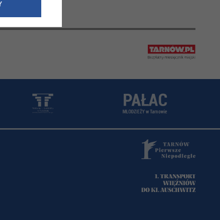
e dotyczące
Y
siedzibą
nie odbywać.