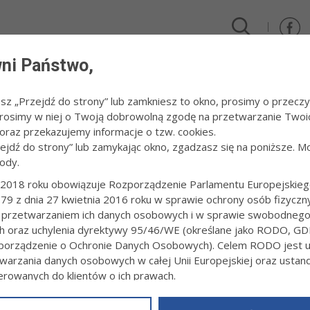
ni Państwo,
DLA FIRM I INWESTORÓW
TURYSTYKA I SPORT
KULTUR
esz „Przejdź do strony” lub zamkniesz to okno, prosimy o przeczy
 Prosimy w niej o Twoją dobrowolną zgodę na przetwarzanie Twoi
raz przekazujemy informacje o tzw. cookies.
zejdź do strony” lub zamykając okno, zgadzasz się na poniższe. M
ody.
E LEKCJE
2018 roku obowiązuje Rozporządzenie Parlamentu Europejskieg
79 z dnia 27 kwietnia 2016 roku w sprawie ochrony osób fizyczn
do zapoznania się z opisem usług na portalu gov.pl
 przetwarzaniem ich danych osobowych i w sprawie swobodneg
ch oraz uchylenia dyrektywy 95/46/WE (określane jako RODO, GD
e
orządzenie o Ochronie Danych Osobowych). Celem RODO jest uj
warzania danych osobowych w całej Unii Europejskiej oraz usta
ierowanych do klientów o ich prawach.
z powyższym, w zakładce
RODO
na stronie
https://www.tarnow.p