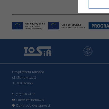
informacji/
przetwarza
w ul. Micki
Niniejsza i
Urząd Miasta Tarnowa
ul. Mickiewicza 2
33-100 Tarnów
(14) 688 24 00
umt@umt.tarnow.pl
Deklaracja dostępności