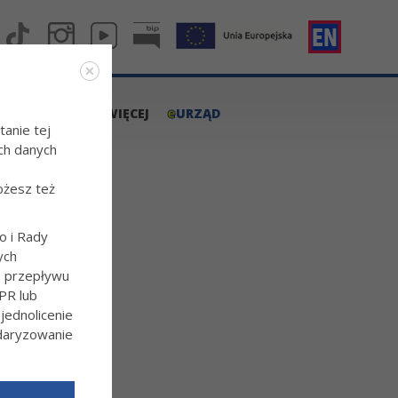
e
A.TARNOW.PL
WIĘCEJ
URZĄD
tanie tej
ch danych
ożesz też
o i Rady
ych
o przepływu
PR lub
ednolicenie
ndaryzowanie
l/Wiecej-