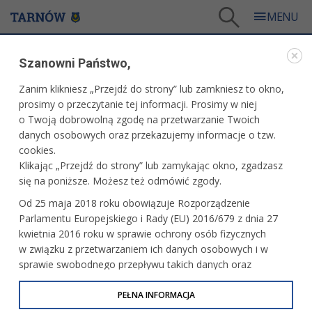
Tarnów
/
Dla mieszkańców
/
Polityka społeczna i zdrowie
/
Dla Seniora
/
Szanowni Państwo,
Centrum Usług Społecznych w Tarnowie
Zanim klikniesz „Przejdź do strony” lub zamkniesz to okno,
DLA SENIORA
prosimy o przeczytanie tej informacji. Prosimy w niej
o Twoją dobrowolną zgodę na przetwarzanie Twoich
CENTRUM USŁUG SPOŁECZNYCH W TARNOWIE
danych osobowych oraz przekazujemy informacje o tzw.
cookies.
Klikając „Przejdź do strony” lub zamykając okno, zgadzasz
Szczegółowe informacje dotyczące zakresu oferowanej
się na poniższe. Możesz też odmówić zgody.
pomocy znajdą Państwo na stronie
www.cus.tarnow.pl/
Zapraszamy do kontaktu!
Od 25 maja 2018 roku obowiązuje Rozporządzenie
Parlamentu Europejskiego i Rady (EU) 2016/679 z dnia 27
kwietnia 2016 roku w sprawie ochrony osób fizycznych
w związku z przetwarzaniem ich danych osobowych i w
sprawie swobodnego przepływu takich danych oraz
uchylenia dyrektywy 95/46/WE (określane jako RODO, GDPR
lub Ogólne Rozporządzenie o Ochronie Danych
PEŁNA INFORMACJA
Osobowych). Celem RODO jest ujednolicenie zasad