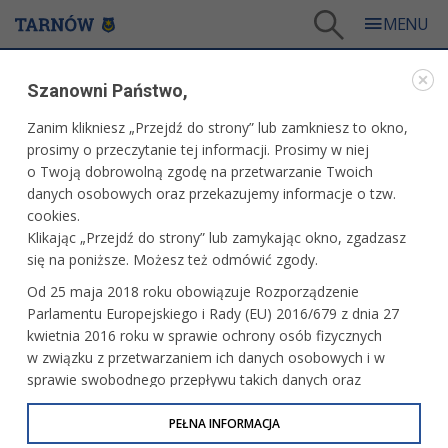
Tarnów
/
Dla mieszkańców
/
Polityka społeczna i zdrowie
/
Dla Seniora
/
Szanowni Państwo,
Informacje dla seniorów
Zanim klikniesz „Przejdź do strony” lub zamkniesz to okno,
DLA SENIORA
prosimy o przeczytanie tej informacji. Prosimy w niej
o Twoją dobrowolną zgodę na przetwarzanie Twoich
INFORMACJE DLA SENIORÓW
danych osobowych oraz przekazujemy informacje o tzw.
cookies.
Uniwersalizm, Temperament, Wiedza
Klikając „Przejdź do strony” lub zamykając okno, zgadzasz
się na poniższe. Możesz też odmówić zgody.
Od 25 maja 2018 roku obowiązuje Rozporządzenie
Parlamentu Europejskiego i Rady (EU) 2016/679 z dnia 27
Seniorzy nie muszą się nudzić
kwietnia 2016 roku w sprawie ochrony osób fizycznych
w związku z przetwarzaniem ich danych osobowych i w
sprawie swobodnego przepływu takich danych oraz
uchylenia dyrektywy 95/46/WE (określane jako RODO, GDPR
TARNÓW POMAGA W związku
lub Ogólne Rozporządzenie o Ochronie Danych
PEŁNA INFORMACJA
z zagrożeniem koronawirusem
Osobowych). Celem RODO jest ujednolicenie zasad