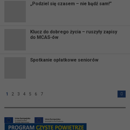
„Podziel się czasem – nie bądź sam!”
Klucz do dobrego życia – ruszyły zapisy
do MCAS-ów
Spotkanie opłatkowe seniorów
1
2
3
4
5
6
7