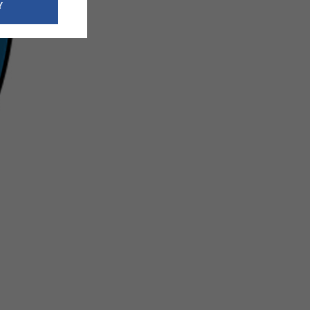
e dotyczące
Y
siedzibą
nie odbywać.