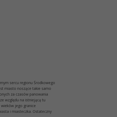
samym sercu regionu Środkowego
jest miasto noszące takie samo
zonych za czasów panowania
ze względu na istniejącą tu
i wieków jego granice
iasta i miasteczka. Ostateczny