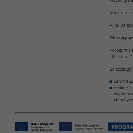
kształt gran
Komitet dzie
Ajka, Balat
Obszary ws
Porozumien
i Miastem T
Za szczegól
samorządn
edukacji 
wymiana d
i turystyc