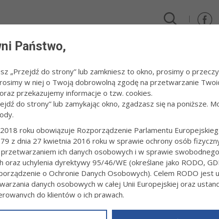
ni Państwo,
DLA FIRM I INWESTORÓW
TURYSTYKA I SPORT
KULTUR
esz „Przejdź do strony” lub zamkniesz to okno, prosimy o przeczy
 Prosimy w niej o Twoją dobrowolną zgodę na przetwarzanie Twoi
Veszprem (Węgry - województwo)
raz przekazujemy informacje o tzw. cookies.
zejdź do strony” lub zamykając okno, zgadzasz się na poniższe. M
ody.
REM (WĘGRY - WOJEWÓDZTWO)
2018 roku obowiązuje Rozporządzenie Parlamentu Europejskieg
79 z dnia 27 kwietnia 2016 roku w sprawie ochrony osób fizyczn
 przetwarzaniem ich danych osobowych i w sprawie swobodneg
ch oraz uchylenia dyrektywy 95/46/WE (określane jako RODO, GD
orządzenie o Ochronie Danych Osobowych). Celem RODO jest uj
warzania danych osobowych w całej Unii Europejskiej oraz usta
ierowanych do klientów o ich prawach.
z powyższym, w zakładce
RODO
na stronie
https://www.tarnow.p