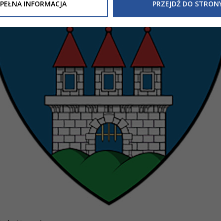
Inne/Polityka-Prywatnosci-RODO
, znajdziecie Państwo informacj
PEŁNA INFORMACJA
PRZEJDŹ DO STRON
nia Państwa danych osobowych przez
Urząd Miasta Tarnowa
z 
ewicza 2 33-100 Tarnów oraz zasady, na jakich będzie się to obec
nformacja nie wymaga od Państwa żadnych dodatkowych działań.