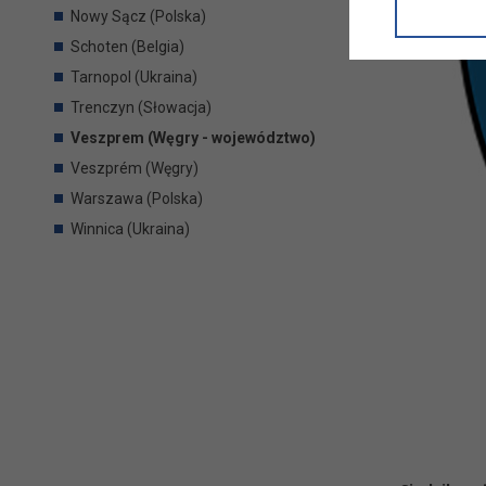
informacji/
Nowy Sącz (Polska)
przetwarza
Schoten (Belgia)
w ul. Micki
Niniejsza i
Tarnopol (Ukraina)
Trenczyn (Słowacja)
Veszprem (Węgry - województwo)
Veszprém (Węgry)
Warszawa (Polska)
Winnica (Ukraina)