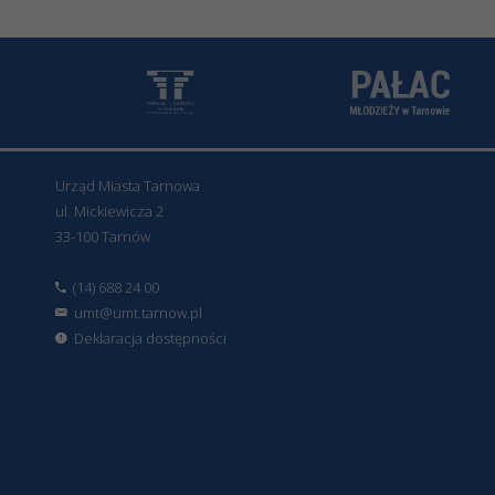
Urząd Miasta Tarnowa
ul. Mickiewicza 2
33-100 Tarnów
(14) 688 24 00
umt@umt.tarnow.pl
Deklaracja dostępności