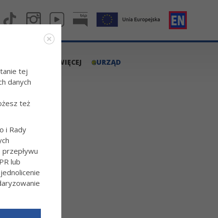
e
A.TARNOW.PL
WIĘCEJ
URZĄD
tanie tej
ch danych
ożesz też
o i Rady
ych
o przepływu
PR lub
ednolicenie
ndaryzowanie
l/Wiecej-