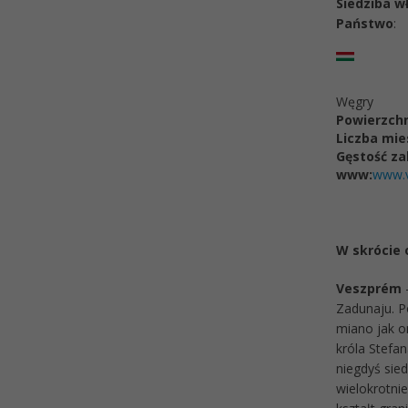
Siedziba w
Państwo
:
Węgry
Powierzchn
Liczba mi
Gęstość za
www:
www.
W skrócie
Veszprém
-
Zadunaju. P
miano jak o
króla Stefan
niegdyś sie
wielokrotnie