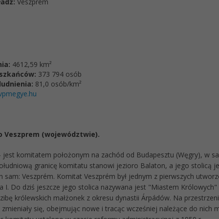
ładz:
Veszprém
ia:
4612,59 km²
eszkańców:
373 794 osób
ludnienia:
81,0 osób/km²
vpmegye.hu
 o
Veszprem (województwie)
.
 jest komitatem położonym na zachód od Budapesztu (Węgry), w 
ołudniową granicę komitatu stanowi jezioro Balaton, a jego stolicą 
n sam: Veszprém. Komitat Veszprém był jednym z pierwszych utwor
a I. Do dziś jeszcze jego stolica nazywana jest "Miastem Królowych" 
dzibę królewskich małżonek z okresu dynastii Árpádów. Na przestrzen
 zmieniały się, obejmując nowe i tracąc wcześniej należące do nich m