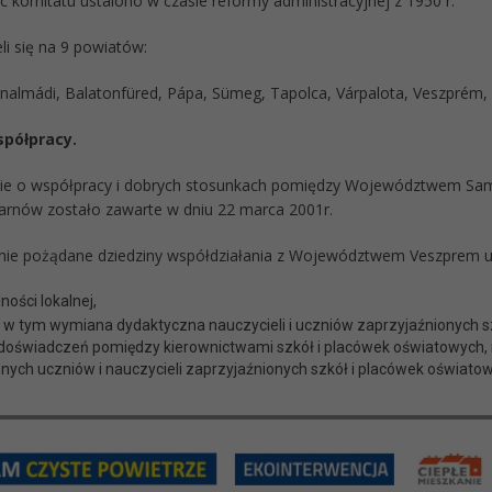
ic komitatu ustalono w czasie reformy administracyjnej z 1950 r.
li się na 9 powiatów:
onalmádi, Balatonfüred, Pápa, Sümeg, Tapolca, Várpalota, Veszprém, 
półpracy.
ie o współpracy i dobrych stosunkach pomiędzy Województwem S
arnów zostało zawarte w dniu 22 marca 2001r.
nie pożądane dziedziny współdziałania z Województwem Veszprem uz
ości lokalnej,
– w tym wymiana dydaktyczna nauczycieli i uczniów zaprzyjaźnionych s
oświadczeń pomiędzy kierownictwami szkół i placówek oświatowych,
znych uczniów i nauczycieli zaprzyjaźnionych szkół i placówek oświato