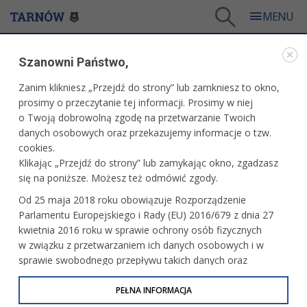
Tarnów
/
eUrząd
/
Nieruchomości i budownictwo
Szanowni Państwo,
EURZĄD
Zanim klikniesz „Przejdź do strony” lub zamkniesz to okno,
prosimy o przeczytanie tej informacji. Prosimy w niej
NIERUCHOMOŚCI I BUDOWNICTWO
o Twoją dobrowolną zgodę na przetwarzanie Twoich
danych osobowych oraz przekazujemy informacje o tzw.
cookies.
Sprawami związanymi z nieruchomościami zajmuje
Klikając „Przejdź do strony” lub zamykając okno, zgadzasz
się
WYDZIAŁ GEODEZJI I NIERUCHOMOŚCI
mieszczący się
się na poniższe. Możesz też odmówić zgody.
w budynku przy ulicy Nowej 3 w Tarnowie.
Od 25 maja 2018 roku obowiązuje Rozporządzenie
Dane kontaktowe do osób zajmujących się sprawami
Parlamentu Europejskiego i Rady (EU) 2016/679 z dnia 27
związanymi z nieruchomościami:
kwietnia 2016 roku w sprawie ochrony osób fizycznych
w związku z przetwarzaniem ich danych osobowych i w
tel.: 14 68-82-762, e-mail: w.geodezji@umt.tarnow.pl
sprawie swobodnego przepływu takich danych oraz
uchylenia dyrektywy 95/46/WE (określane jako RODO, GDPR
lub Ogólne Rozporządzenie o Ochronie Danych
PEŁNA INFORMACJA
Sprawami związanymi z pozwoleniami i zgłoszeniami
Osobowych). Celem RODO jest ujednolicenie zasad