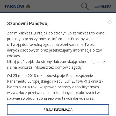
Tarnów
/
eUrząd
/
Rodzina i małżeństwo
Szanowni Państwo,
EURZĄD
Zanim klikniesz „Przejdź do strony” lub zamkniesz to okno,
prosimy o przeczytanie tej informacji. Prosimy w niej
RODZINA I MAŁŻEŃSTWO
o Twoją dobrowolną zgodę na przetwarzanie Twoich
danych osobowych oraz przekazujemy informacje o tzw.
cookies.
Sprawami związanymi z rodziną i małżeństwem zajmuje
Klikając „Przejdź do strony” lub zamykając okno, zgadzasz
się
URZĄD STANU CYWILNEGO
mieszczący się w budynku
się na poniższe. Możesz też odmówić zgody.
przy ulicy Nowej 4 w Tarnowie.
Od 25 maja 2018 roku obowiązuje Rozporządzenie
Dane kontaktowe do osób zajmujących się sprawami
Parlamentu Europejskiego i Rady (EU) 2016/679 z dnia 27
związanymi z rodziną i małżeństwem:
kwietnia 2016 roku w sprawie ochrony osób fizycznych
w związku z przetwarzaniem ich danych osobowych i w
tel.: 14 68-82-541
sprawie swobodnego przepływu takich danych oraz
tel.: 14 68-82-546
uchylenia dyrektywy 95/46/WE (określane jako RODO, GDPR
tel.: 14 68-82-544
lub Ogólne Rozporządzenie o Ochronie Danych
PEŁNA INFORMACJA
email: usc@umt.tarnow.pl
Osobowych). Celem RODO jest ujednolicenie zasad