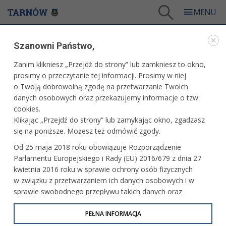
Tarnów
/
Dla mieszkańców
/
Polityka społeczna i zdrowie
/
Szanowni Państwo,
Pomoc osobom niepełnosprawnym
/
Pomoc udzielana przez CUS w Tarnowie
Zanim klikniesz „Przejdź do strony” lub zamkniesz to okno,
POMOC OSOBOM NIEPEŁNOSPRAWNYM
prosimy o przeczytanie tej informacji. Prosimy w niej
o Twoją dobrowolną zgodę na przetwarzanie Twoich
POMOC UDZIELANA PRZEZ CUS W TARNOWIE
danych osobowych oraz przekazujemy informacje o tzw.
cookies.
Klikając „Przejdź do strony” lub zamykając okno, zgadzasz
I. Świadczenia opiekuńcze:
się na poniższe. Możesz też odmówić zgody.
1)
świadczenie pielęgnacyjne
Od 25 maja 2018 roku obowiązuje Rozporządzenie
Parlamentu Europejskiego i Rady (EU) 2016/679 z dnia 27
2)
zasiłek pielęgnacyjny
kwietnia 2016 roku w sprawie ochrony osób fizycznych
w związku z przetwarzaniem ich danych osobowych i w
3)
specjalny zasiłek opiekuńczy
sprawie swobodnego przepływu takich danych oraz
uchylenia dyrektywy 95/46/WE (określane jako RODO, GDPR
lub Ogólne Rozporządzenie o Ochronie Danych
PEŁNA INFORMACJA
Osobowych). Celem RODO jest ujednolicenie zasad