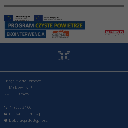
Urząd Miasta Tarnowa
ul. Mickiewicza 2
33-100 Tarnów
(14) 688 24 00
umt@umt.tarnow.pl
Deklaracja dostępności