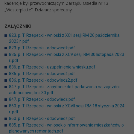
kadencje był przewodniczącym Zarządu Osiedla nr 13
„Westerplatte”. Działacz społeczny.
ZAŁĄCZNIKI
823. p. T. Rzepecki - wnioski z XCII sesji RM 26 października
2023 r..pdf
823. p. T. Rzepecki - odpowiedź.pdf
836. p. T. Rzepecki - wnioski z XCV sesji RM 30 listopada 2023
r..pdf
836. p. T. Rzepecki - uzupełnienie wniosku.pdf
836. p. T. Rzepecki - odpowiedź.pdf
836. p. T. Rzepecki - odpowiedź2.pdf
847. p. T. Rzepecki - zapytanie dot. parkowania na zajezdni
autobusowej linii 30.pdf
847. p. T. Rzepecki - odpowiedź.pdf
860. p. T. Rzepecki - wnioski z XCVII sesji RM 18 stycznia 2024
r..pdf
860. p. T. Rzepecki - odpowiedź.pdf
885. p. T. Rzepecki - wniosek o informowanie mieszkańców o
planowanych remontach.pdf