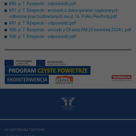
885. p. T. Rzepecki - odpowiedź.pdf
891. p. T. Rzepecki - wniosek o dokonywanie częściowych
odbiorów prac budowlanych na ul. 16. Pułku Piechoty.pdf
891. p. T. Rzepecki - odpowiedź.pdf
900. p. T. Rzepecki - wnioski z CII sesji RM 25 kwietnia 2024 r..pdf
900. p. T. Rzepecki - odpowiedź.pdf
Urząd Miasta Tarnowa