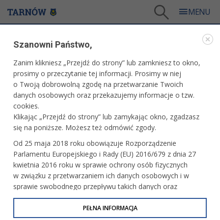
Tarnów
/
Miasto
/
Samorząd
/
Rada Miejska
/
Radni Kadencji 2018-2023
/
Szanowni Państwo,
Tadeusz Rzepecki
Zanim klikniesz „Przejdź do strony” lub zamkniesz to okno,
RADNI KADENCJI 2018-2023
prosimy o przeczytanie tej informacji. Prosimy w niej
o Twoją dobrowolną zgodę na przetwarzanie Twoich
TADEUSZ RZEPECKI
danych osobowych oraz przekazujemy informacje o tzw.
cookies.
Klikając „Przejdź do strony” lub zamykając okno, zgadzasz
się na poniższe. Możesz też odmówić zgody.
Od 25 maja 2018 roku obowiązuje Rozporządzenie
Parlamentu Europejskiego i Rady (EU) 2016/679 z dnia 27
kwietnia 2016 roku w sprawie ochrony osób fizycznych
w związku z przetwarzaniem ich danych osobowych i w
sprawie swobodnego przepływu takich danych oraz
uchylenia dyrektywy 95/46/WE (określane jako RODO, GDPR
lub Ogólne Rozporządzenie o Ochronie Danych
PEŁNA INFORMACJA
Osobowych). Celem RODO jest ujednolicenie zasad